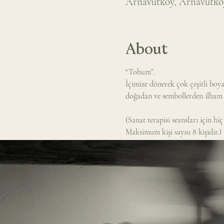
Arnavutköy, Arnavutköy,
About
“Tohum”.
İçimize dönerek çok çeşitli boyal
doğadan ve sembollerden ilham al
(Sanat terapisi seansları için hi
Maksimum kişi sayısı 8 kişidir.)