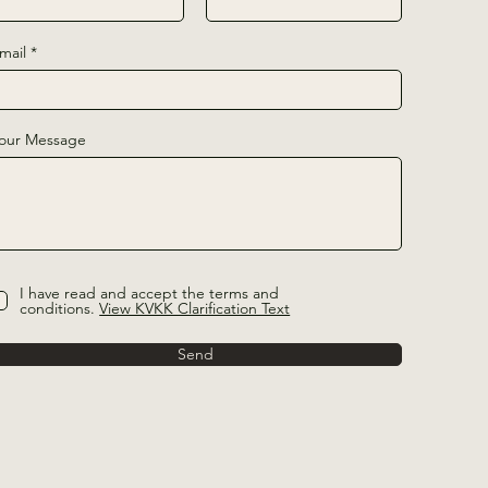
mail
our Message
I have read and accept the terms and
conditions.
View KVKK Clarification Text
Send