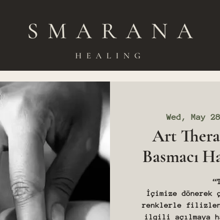
Wed, May 2
Art Thera
Basmacı Ha
“
İçimize dönerek 
renklerle filizle
ilgili açılmaya h