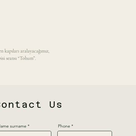
en kapıları aralayacağımız, 
pisi seansı “Tohum”.
Contact Us
ame surname
Phone