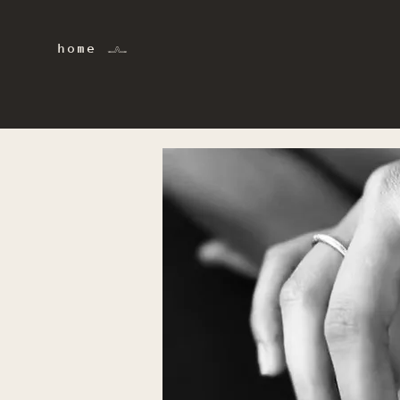
home 𓂜