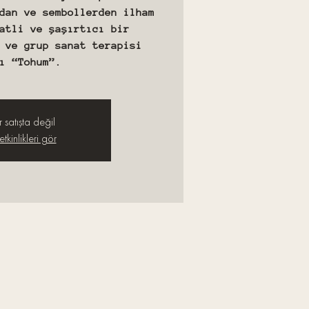
dan ve sembollerden ilham
atli ve şaşırtıcı bir
 ve grup sanat terapisi
r satışta değil
tkinlikleri gör