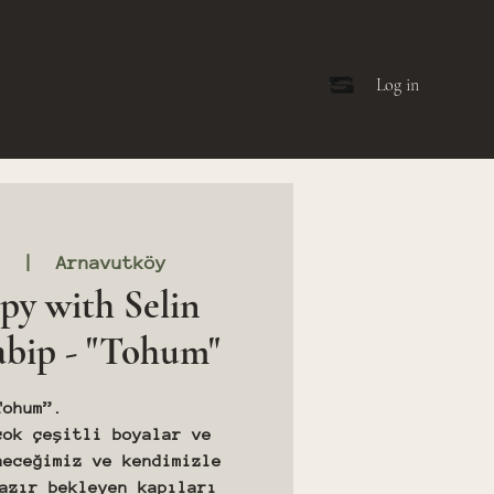
Log in
8
  |  
Arnavutköy
py with Selin
bip - "Tohum"
Tohum”.
çok çeşitli boyalar ve
neceğimiz ve kendimizle
azır bekleyen kapıları