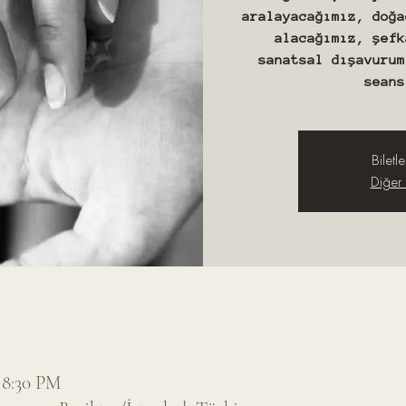
aralayacağımız, doğa
alacağımız, şefk
sanatsal dışavurum
Biletle
Diğer e
 8:30 PM