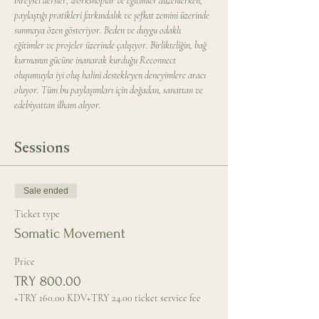
bireysel dersler, workshoplar ve eğitimler düzenlerken, 
paylaştığı pratikleri farkındalık ve şefkat zemini üzerinde 
sunmaya özen gösteriyor. Beden ve duygu odaklı 
eğitimler ve projeler üzerinde çalışıyor. Birlikteliğin, bağ 
kurmanın gücüne inanarak kurduğu Reconnect 
oluşumuyla iyi oluş halini destekleyen deneyimlere aracı 
oluyor. Tüm bu paylaşımları için doğadan, sanattan ve 
edebiyattan ilham alıyor.
Sessions
Sale ended
Ticket type
Somatic Movement
Price
TRY 800.00
+TRY 160.00 KDV
+TRY 24.00 ticket service fee