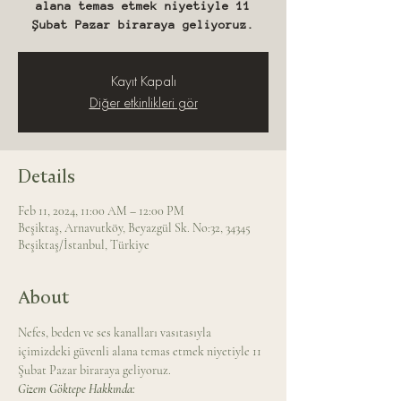
alana temas etmek niyetiyle 11
Şubat Pazar biraraya geliyoruz.
Kayıt Kapalı
Diğer etkinlikleri gör
Details
Feb 11, 2024, 11:00 AM – 12:00 PM
Beşiktaş, Arnavutköy, Beyazgül Sk. No:32, 34345
Beşiktaş/İstanbul, Türkiye
About
Nefes, beden ve ses kanalları vasıtasıyla 
içimizdeki güvenli alana temas etmek niyetiyle 11 
Şubat Pazar biraraya geliyoruz.
Gizem Göktepe Hakkında: