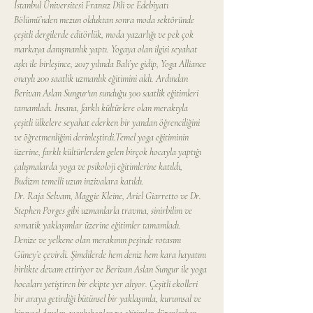
İstanbul Üniversitesi Fransız Dili ve Edebiyatı 
Bölümü’nden mezun olduktan sonra moda sektöründe 
çeşitli dergilerde editörlük, moda yazarlığı ve pek çok 
markaya danışmanlık yaptı. Yogaya olan ilgisi seyahat 
aşkı ile birleşince, 2017 yılında Bali’ye gidip, Yoga Alliance 
onaylı 200 saatlik uzmanlık eğitimini aldı. Ardından 
Berivan Aslan Sungur'un sunduğu 300 saatlik eğitimleri 
tamamladı. İnsana, farklı kültürlere olan merakıyla 
çeşitli ülkelere seyahat ederken bir yandan öğrenciliğini 
ve öğretmenliğini derinleştirdi.Temel yoga eğitiminin 
üzerine, farklı kültürlerden gelen birçok hocayla yaptığı 
çalışmalarda yoga ve psikoloji eğitimlerine katıldı, 
Budizm temelli uzun inzivalara katıldı. 
Dr. Raja Selvam, Maggie Kleine, Ariel Giarretto ve Dr. 
Stephen Porges gibi uzmanlarla travma, sinirbilim ve 
somatik yaklaşımlar üzerine eğitimler tamamladı.
Denize ve yelkene olan merakının peşinde rotasını 
Güney’e çevirdi. Şimdilerde hem deniz hem kara hayatını 
birlikte devam ettiriyor ve Berivan Aslan Sungur ile yoga 
hocaları yetiştiren bir ekipte yer alıyor. Çeşitli ekolleri 
bir araya getirdiği bütünsel bir yaklaşımla, kurumsal ve 