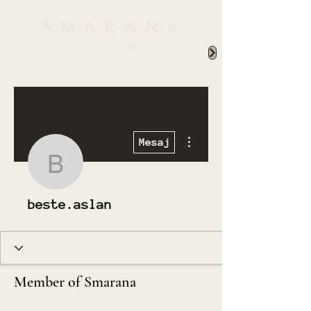
Diğer Eylemler
Mesaj
beste.aslan
beste.aslan
Member of Smarana