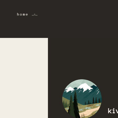
home 𓂜
ki