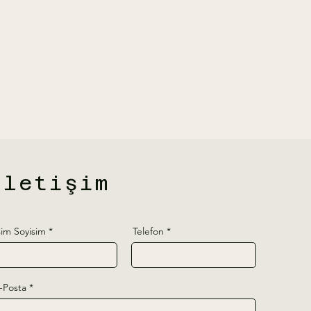
İletişim
sim Soyisim
Telefon
-Posta