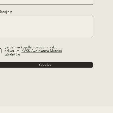
esajınız
Şartları ve koşulları okudum, kabul
ediyorum.
KVKK Aydınlatma Metnini
görüntüle
Gönder