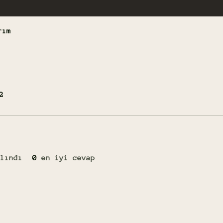
rım
2
lındı
0
en iyi cevap