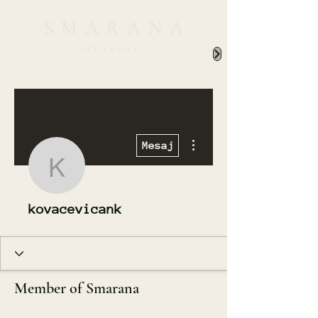
Diğer Eylemler
Mesaj
kovacevicank
kovacevicank
Member of Smarana