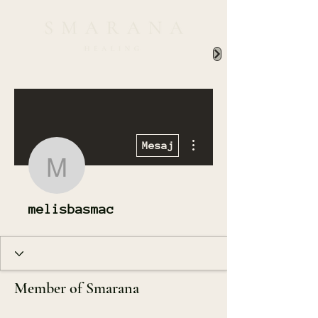
Diğer Eylemler
Mesaj
melisbasmac
melisbasmac
Member of Smarana