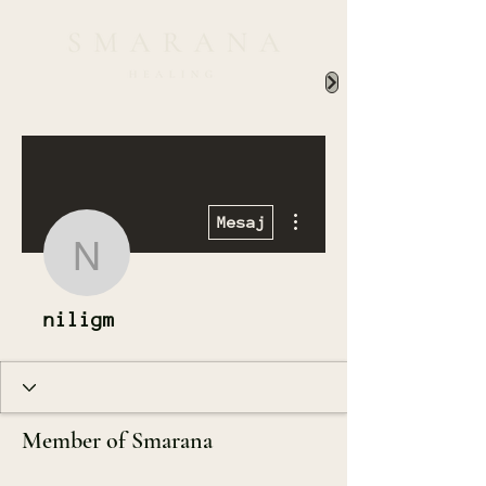
Diğer Eylemler
Mesaj
niligm
niligm
Member of Smarana