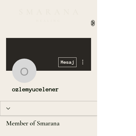
Diğer Eylemler
Mesaj
ozlemyucelener
ozlemyucelener
Member of Smarana