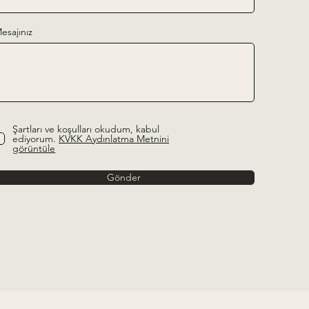
esajınız
Şartları ve koşulları okudum, kabul
ediyorum.
KVKK Aydınlatma Metnini
görüntüle
Gönder