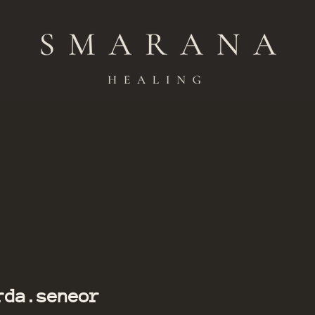
Member of Smarana
eneor
rda.seneor