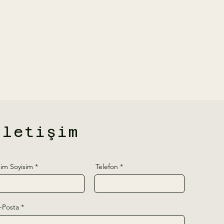
İletişim
sim Soyisim
Telefon
-Posta