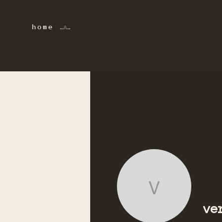
home 𓂜
verda.s
ve