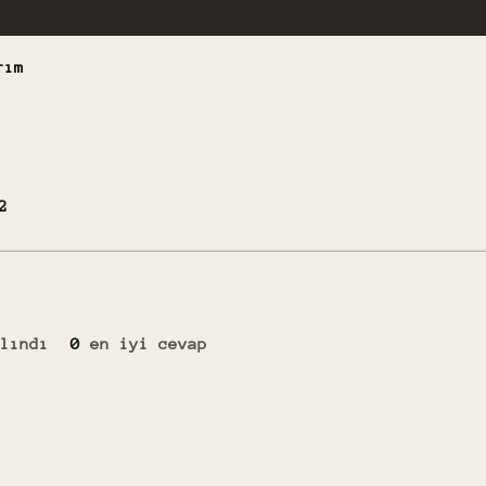
rım
2
lındı
0
en iyi cevap