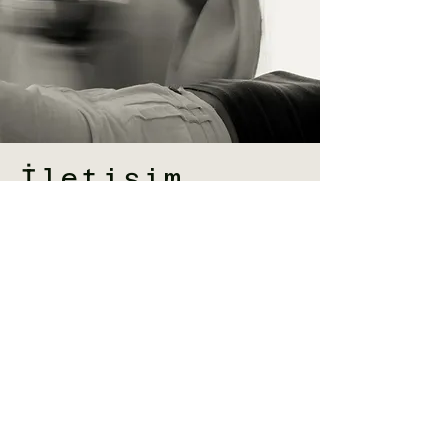
İletişim
İsim Soyisim
Telefon
E-Posta