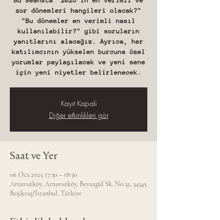
Bu seansta "2025'in en verimli ve
zor dönemleri hangileri olacak?"
"Bu dönemler en verimli nasıl
kullanılabilir?" gibi soruların
yanıtlarını alacağız. Ayrıca, her
katılımcının yükselen burcuna özel
yorumlar paylaşılacak ve yeni sene
için yeni niyetler belirlenecek.
Kayıt Kapalı
Diğer etkinlikleri gör
Saat ve Yer
06 Oca 2025 17:30 – 18:30
Arnavutköy, Arnavutköy, Beyazgül Sk. No:32, 34345
Beşiktaş/İstanbul, Türkiye