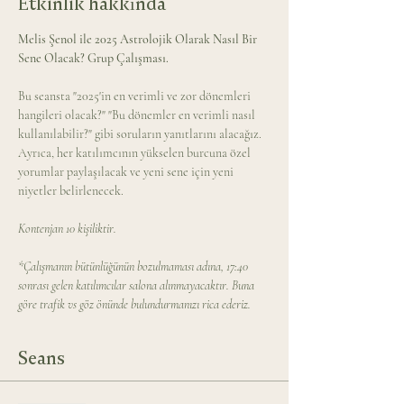
Etkinlik hakkında
Melis Şenol ile 2025 Astrolojik Olarak Nasıl Bir 
Sene Olacak? Grup Çalışması.
Bu seansta "2025'in en verimli ve zor dönemleri 
hangileri olacak?" "Bu dönemler en verimli nasıl 
kullanılabilir?" gibi soruların yanıtlarını alacağız. 
Ayrıca, her katılımcının yükselen burcuna özel 
yorumlar paylaşılacak ve yeni sene için yeni 
niyetler belirlenecek. 
Kontenjan 10 kişiliktir.
*Çalışmanın bütünlüğünün bozulmaması adına, 17:40 
sonrası gelen katılımcılar salona alınmayacaktır. Buna 
göre trafik vs göz önünde bulundurmanızı rica ederiz.
Seans