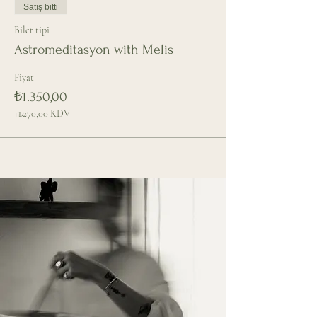
Satış bitti
Bilet tipi
Astromeditasyon with Melis
Fiyat
₺1.350,00
+₺270,00 KDV