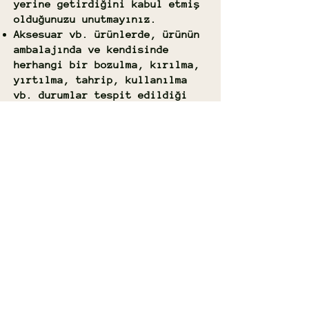
yerine getirdiğini kabul etmiş
olduğunuzu unutmayınız.
Aksesuar vb. ürünlerde, ürünün
ambalajında ve kendisinde
herhangi bir bozulma, kırılma,
yırtılma, tahrip, kullanılma
vb. durumlar tespit edildiği
hallerde ve ürünün müşteriye
teslim edildiği şekilde iade
edilmemesi durumunda ürün iade
alınmaz ve bedeli iade
edilmez.