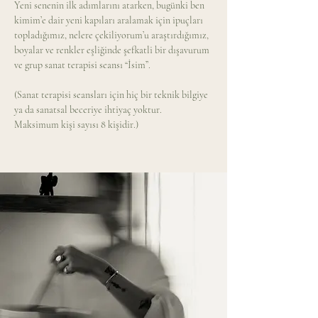
Yeni senenin ilk adımlarını atarken, bugünki ben 
kimim’e dair yeni kapıları aralamak için ipuçları 
topladığımız, nelere çekiliyorum’u araştırdığımız, 
boyalar ve renkler eşliğinde şefkatli bir dışavurum 
ve grup sanat terapisi seansı “İsim”.
(Sanat terapisi seansları için hiç bir teknik bilgiye 
ya da sanatsal beceriye ihtiyaç yoktur.
Maksimum kişi sayısı 8 kişidir.)