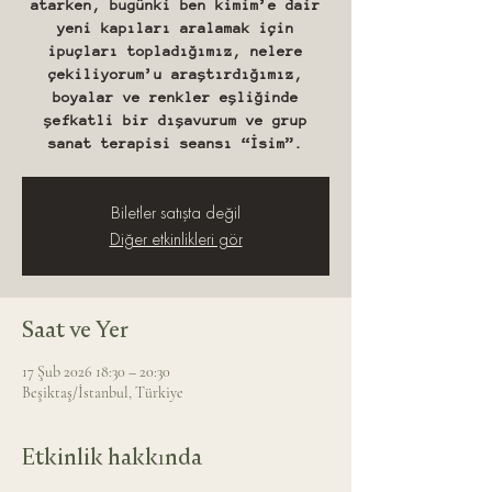
atarken, bugünki ben kimim’e dair
yeni kapıları aralamak için
ipuçları topladığımız, nelere
çekiliyorum’u araştırdığımız,
boyalar ve renkler eşliğinde
şefkatli bir dışavurum ve grup
sanat terapisi seansı “İsim”.
Biletler satışta değil
Diğer etkinlikleri gör
Saat ve Yer
17 Şub 2026 18:30 – 20:30
Beşiktaş/İstanbul, Türkiye
Etkinlik hakkında