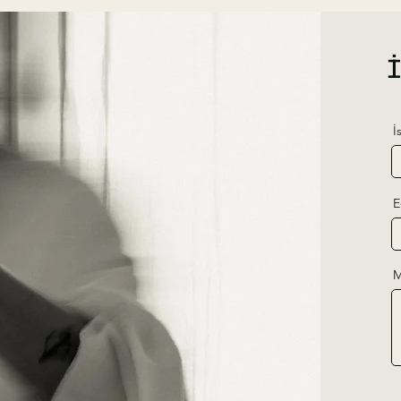
İ
E
M