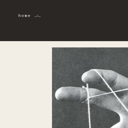
home 𓂜