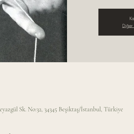
Ka
Diğer e
eyazgül Sk. No:32, 34345 Beşiktaş/İstanbul, Türkiye