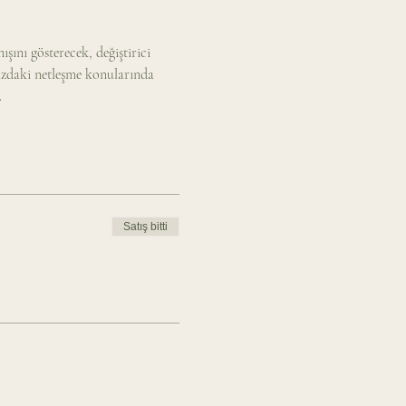
ını gösterecek, değiştirici 
ızdaki netleşme konularında 
.
Satış bitti