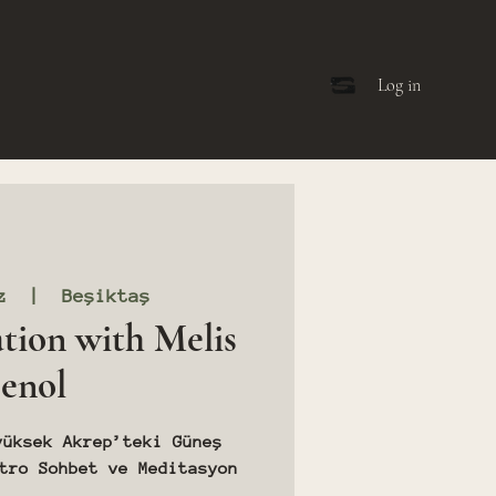
Log in
z
  |  
Beşiktaş
tion with Melis
enol
yüksek Akrep’teki Güneş
tro Sohbet ve Meditasyon