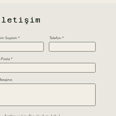
İletişim
sim Soyisim
Telefon
-Posta
esajınız