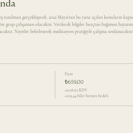
ında
 tutulması gerçekleşecek. 2022 Mayıs’tan bu yana açılan konuların kapanış
ir grup çalışaması olacaktır. Verilecek bilgiler burçtan bağımsız hayatın
acaktır. Niyetler belirlenerek meditasyon pratiğiyle çalışma sonlanacaktır
Fiyat
₺659,00
+₺118,62 KDV
+₺19,44 bilet hizmet bedeli