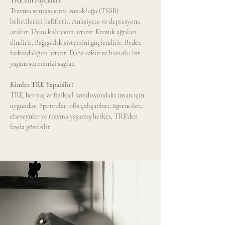
TRE'nin Faydaları: 
Travma sonrası stres bozukluğu (TSSB) 
belirtilerini hafifletir. Anksiyete ve depresyonu 
azaltır. Uyku kalitesini artırır. Kronik ağrıları 
dindirir. Bağışıklık sistemini güçlendirir. Beden 
farkındalığını artırır. Daha sakin ve huzurlu bir 
yaşam sürmenizi sağlar. 
Kimler TRE Yapabilir? 
TRE, her yaş ve fiziksel kondisyondaki insan için 
uygundur. Sporcular, ofis çalışanları, öğrenciler, 
ebeveynler ve travma yaşamış herkes, TRE'den 
fayda görebilir.