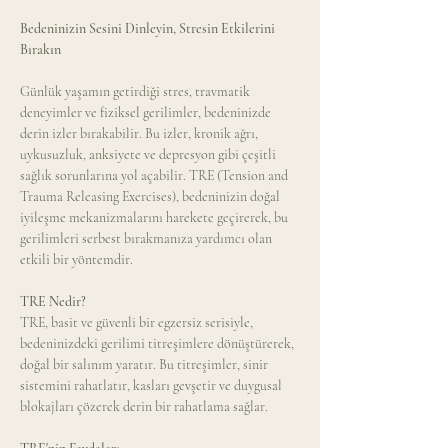
Bedeninizin Sesini Dinleyin, Stresin Etkilerini 
Bırakın 
Günlük yaşamın getirdiği stres, travmatik 
deneyimler ve fiziksel gerilimler, bedeninizde 
derin izler bırakabilir. Bu izler, kronik ağrı, 
uykusuzluk, anksiyete ve depresyon gibi çeşitli 
sağlık sorunlarına yol açabilir. TRE (Tension and 
Trauma Releasing Exercises), bedeninizin doğal 
iyileşme mekanizmalarını harekete geçirerek, bu 
gerilimleri serbest bırakmanıza yardımcı olan 
etkili bir yöntemdir. 
TRE Nedir? 
TRE, basit ve güvenli bir egzersiz serisiyle, 
bedeninizdeki gerilimi titreşimlere dönüştürerek, 
doğal bir salınım yaratır. Bu titreşimler, sinir 
sistemini rahatlatır, kasları gevşetir ve duygusal 
blokajları çözerek derin bir rahatlama sağlar. 