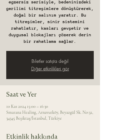
egzersiz serisiyle, bedeninizdeki
gerilimi titreşimlere dönüştürerek,
doğal bir salınım yaratır. Bu
titreşimler, sinir sistemini
rahatlatır, kasları gevşetir ve
duygusal blokajları çözerek derin
bir rahatlama sağlar.
Biletler satışta değil
Diğer etkinlikleri gör
Saat ve Yer
10 Kas 2024 15:00 – 16:30
Smarana Healing, Arnavutköy, Beyazgül Sk. No:32,
34345 Beşiktaş/İstanbul, Türkiye
Etkinlik hakkında