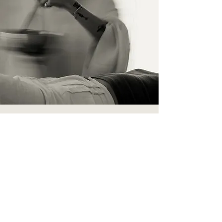
İletişim
İsim Soyisim
Telefon