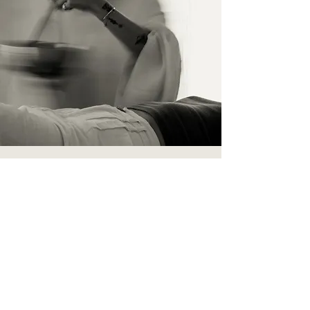
İletişim
İsim Soyisim
Telefon