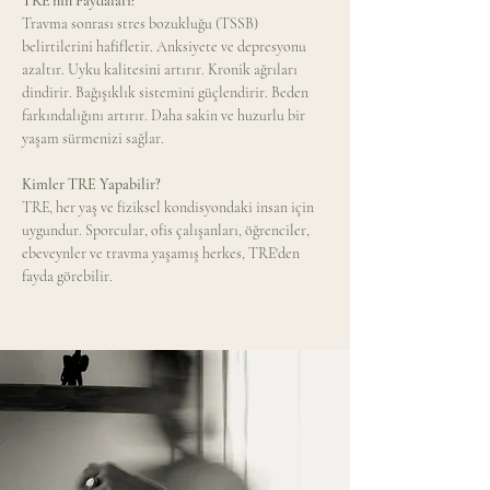
TRE'nin Faydaları: 
Travma sonrası stres bozukluğu (TSSB) 
belirtilerini hafifletir. Anksiyete ve depresyonu 
azaltır. Uyku kalitesini artırır. Kronik ağrıları 
dindirir. Bağışıklık sistemini güçlendirir. Beden 
farkındalığını artırır. Daha sakin ve huzurlu bir 
yaşam sürmenizi sağlar. 
Kimler TRE Yapabilir? 
TRE, her yaş ve fiziksel kondisyondaki insan için 
uygundur. Sporcular, ofis çalışanları, öğrenciler, 
ebeveynler ve travma yaşamış herkes, TRE'den 
fayda görebilir.