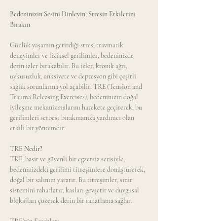
Bedeninizin Sesini Dinleyin, Stresin Etkilerini 
Bırakın 
Günlük yaşamın getirdiği stres, travmatik 
deneyimler ve fiziksel gerilimler, bedeninizde 
derin izler bırakabilir. Bu izler, kronik ağrı, 
uykusuzluk, anksiyete ve depresyon gibi çeşitli 
sağlık sorunlarına yol açabilir. TRE (Tension and 
Trauma Releasing Exercises), bedeninizin doğal 
iyileşme mekanizmalarını harekete geçirerek, bu 
gerilimleri serbest bırakmanıza yardımcı olan 
etkili bir yöntemdir. 
TRE Nedir? 
TRE, basit ve güvenli bir egzersiz serisiyle, 
bedeninizdeki gerilimi titreşimlere dönüştürerek, 
doğal bir salınım yaratır. Bu titreşimler, sinir 
sistemini rahatlatır, kasları gevşetir ve duygusal 
blokajları çözerek derin bir rahatlama sağlar. 