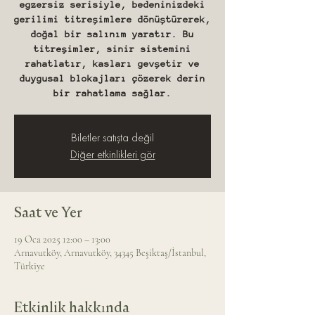
egzersiz serisiyle, bedeninizdeki
gerilimi titreşimlere dönüştürerek,
doğal bir salınım yaratır. Bu
titreşimler, sinir sistemini
rahatlatır, kasları gevşetir ve
duygusal blokajları çözerek derin
bir rahatlama sağlar.
Biletler satışta değil
Diğer etkinlikleri gör
Saat ve Yer
19 Oca 2025 12:00 – 13:00
Arnavutköy, Arnavutköy, 34345 Beşiktaş/İstanbul,
Türkiye
Etkinlik hakkında