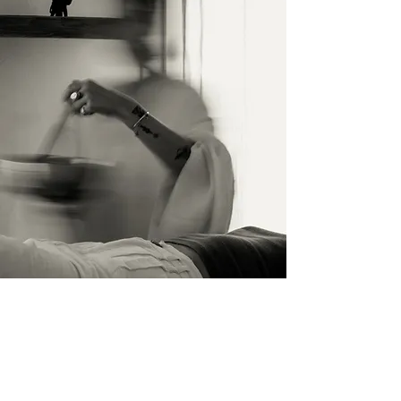
İletişim
İsim Soyisim