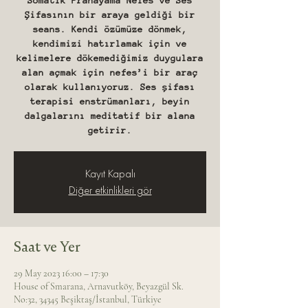
Somatik Pranayama Nefes ve Ses
Şifasının bir araya geldiği bir
seans. Kendi özümüze dönmek,
kendimizi hatırlamak için ve
kelimelere dökemediğimiz duygulara
alan açmak için nefes’i bir araç
olarak kullanıyoruz. Ses şifası
terapisi enstrümanları, beyin
dalgalarını meditatif bir alana
getirir.
Kayıt Kapalı
Diğer etkinlikleri gör
Saat ve Yer
29 May 2023 16:00 – 17:30
House of Smarana, Arnavutköy, Beyazgül Sk.
No:32, 34345 Beşiktaş/İstanbul, Türkiye