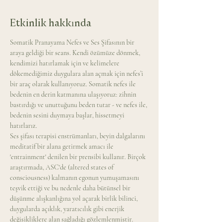
Etkinlik hakkında
Somatik Pranayama Nefes ve Ses Şifasının bir 
araya geldiği bir seans. Kendi özümüze dönmek, 
kendimizi hatırlamak için ve kelimelere 
dökemediğimiz duygulara alan açmak için nefes’i 
bir araç olarak kullanıyoruz. Somatik nefes ile 
bedenin en derin katmanına ulaşıyoruz: zihnin 
bastırdığı ve unuttuğunu beden tutar - ve nefes ile, 
bedenin sesini duymaya başlar, hissetmeyi 
hatırlarız.
Ses şifası terapisi enstrümanları, beyin dalgalarını 
meditatif bir alana getirmek amacı ile 
'entrainment' denilen bir prensibi kullanır. Birçok 
araştırmada, ASC'de (altered states of 
consciousness) kalmanın egonun yumuşamasını 
teşvik ettiği ve bu nedenle daha bütünsel bir 
düşünme alışkanlığına yol açarak birlik bilinci, 
duygularda açıklık, yaratıcılık gibi enerjik 
değişikliklere alan sağladığı gözlemlenmiştir.