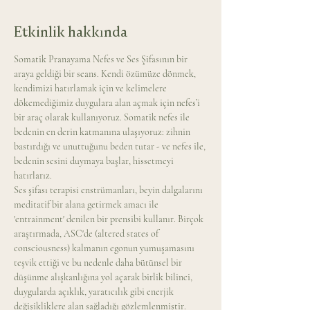
Etkinlik hakkında
Somatik Pranayama Nefes ve Ses Şifasının bir 
araya geldiği bir seans. Kendi özümüze dönmek, 
kendimizi hatırlamak için ve kelimelere 
dökemediğimiz duygulara alan açmak için nefes’i 
bir araç olarak kullanıyoruz. Somatik nefes ile 
bedenin en derin katmanına ulaşıyoruz: zihnin 
bastırdığı ve unuttuğunu beden tutar - ve nefes ile, 
bedenin sesini duymaya başlar, hissetmeyi 
hatırlarız.
Ses şifası terapisi enstrümanları, beyin dalgalarını 
meditatif bir alana getirmek amacı ile 
'entrainment' denilen bir prensibi kullanır. Birçok 
araştırmada, ASC'de (altered states of 
consciousness) kalmanın egonun yumuşamasını 
teşvik ettiği ve bu nedenle daha bütünsel bir 
düşünme alışkanlığına yol açarak birlik bilinci, 
duygularda açıklık, yaratıcılık gibi enerjik 
değişikliklere alan sağladığı gözlemlenmiştir.