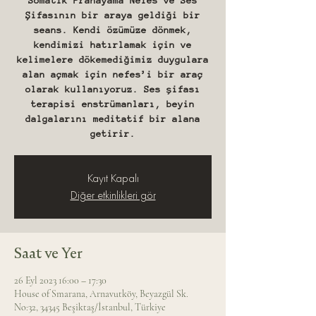
Somatik Pranayama Nefes ve Ses
Şifasının bir araya geldiği bir
seans. Kendi özümüze dönmek,
kendimizi hatırlamak için ve
kelimelere dökemediğimiz duygulara
alan açmak için nefes’i bir araç
olarak kullanıyoruz. Ses şifası
terapisi enstrümanları, beyin
dalgalarını meditatif bir alana
getirir.
Kayıt Kapalı
Diğer etkinlikleri gör
Saat ve Yer
26 Eyl 2023 16:00 – 17:30
House of Smarana, Arnavutköy, Beyazgül Sk.
No:32, 34345 Beşiktaş/İstanbul, Türkiye