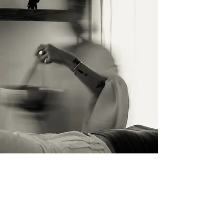
İletişim
İsim Soyisim