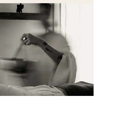
İletişim
İsim Soyisim