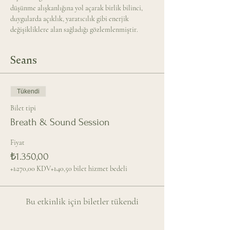
düşünme alışkanlığına yol açarak birlik bilinci, 
duygularda açıklık, yaratıcılık gibi enerjik 
değişikliklere alan sağladığı gözlemlenmiştir.
Seans
Tükendi
Bilet tipi
Breath & Sound Session
Fiyat
₺1.350,00
+₺270,00 KDV
+₺40,50 bilet hizmet bedeli
Bu etkinlik için biletler tükendi