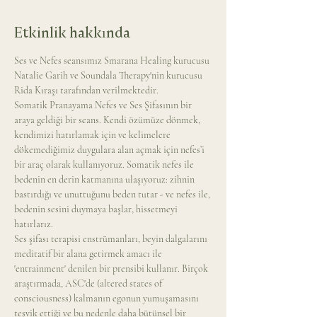
Etkinlik hakkında
Ses ve Nefes seansımız Smarana Healing kurucusu 
Natalie Garih ve Soundala Therapy'nin kurucusu 
Rida Kıraşı tarafından verilmektedir. 
Somatik Pranayama Nefes ve Ses Şifasının bir 
araya geldiği bir seans. Kendi özümüze dönmek, 
kendimizi hatırlamak için ve kelimelere 
dökemediğimiz duygulara alan açmak için nefes’i 
bir araç olarak kullanıyoruz. Somatik nefes ile 
bedenin en derin katmanına ulaşıyoruz: zihnin 
bastırdığı ve unuttuğunu beden tutar - ve nefes ile, 
bedenin sesini duymaya başlar, hissetmeyi 
hatırlarız.
Ses şifası terapisi enstrümanları, beyin dalgalarını 
meditatif bir alana getirmek amacı ile 
'entrainment' denilen bir prensibi kullanır. Birçok 
araştırmada, ASC'de (altered states of 
consciousness) kalmanın egonun yumuşamasını 
teşvik ettiği ve bu nedenle daha bütünsel bir 