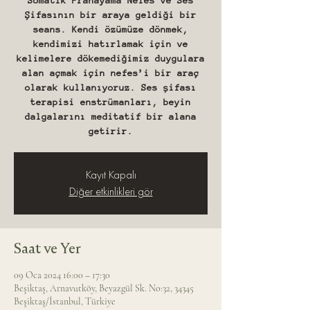
Somatik Pranayama Nefes ve Ses
Şifasının bir araya geldiği bir
seans. Kendi özümüze dönmek,
kendimizi hatırlamak için ve
kelimelere dökemediğimiz duygulara
alan açmak için nefes’i bir araç
olarak kullanıyoruz. Ses şifası
terapisi enstrümanları, beyin
dalgalarını meditatif bir alana
getirir.
Kayıt Kapalı
Diğer etkinlikleri gör
Saat ve Yer
09 Oca 2024 16:00 – 17:30
Beşiktaş, Arnavutköy, Beyazgül Sk. No:32, 34345
Beşiktaş/İstanbul, Türkiye