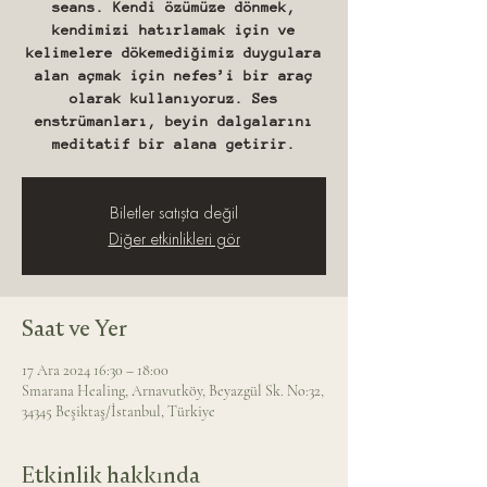
seans. Kendi özümüze dönmek,
kendimizi hatırlamak için ve
kelimelere dökemediğimiz duygulara
alan açmak için nefes’i bir araç
olarak kullanıyoruz. Ses
enstrümanları, beyin dalgalarını
meditatif bir alana getirir.
Biletler satışta değil
Diğer etkinlikleri gör
Saat ve Yer
17 Ara 2024 16:30 – 18:00
Smarana Healing, Arnavutköy, Beyazgül Sk. No:32,
34345 Beşiktaş/İstanbul, Türkiye
Etkinlik hakkında