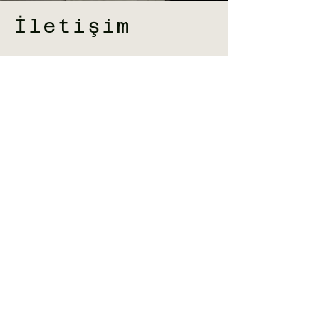
İletişim
İsim Soyisim
Telefon
E-Posta
Mesajınız
Şartları ve koşulları okudum, kabul