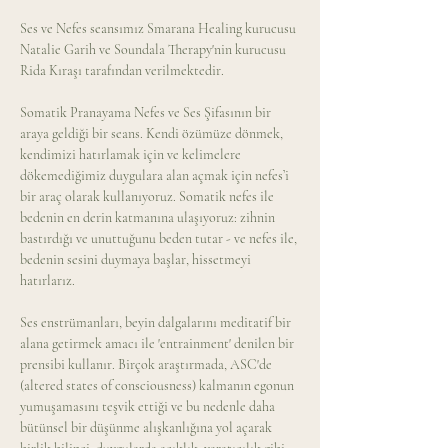
Ses ve Nefes seansımız Smarana Healing kurucusu 
Natalie Garih ve Soundala Therapy'nin kurucusu 
Rida Kıraşı tarafından verilmektedir. 
Somatik Pranayama Nefes ve Ses Şifasının bir 
araya geldiği bir seans. Kendi özümüze dönmek, 
kendimizi hatırlamak için ve kelimelere 
dökemediğimiz duygulara alan açmak için nefes’i 
bir araç olarak kullanıyoruz. Somatik nefes ile 
bedenin en derin katmanına ulaşıyoruz: zihnin 
bastırdığı ve unuttuğunu beden tutar - ve nefes ile, 
bedenin sesini duymaya başlar, hissetmeyi 
hatırlarız.
Ses enstrümanları, beyin dalgalarını meditatif bir 
alana getirmek amacı ile 'entrainment' denilen bir 
prensibi kullanır. Birçok araştırmada, ASC'de 
(altered states of consciousness) kalmanın egonun 
yumuşamasını teşvik ettiği ve bu nedenle daha 
bütünsel bir düşünme alışkanlığına yol açarak 