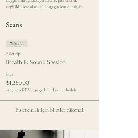
duygularda açıklık, yaratıcılık gibi enerjik 
değişikliklere alan sağladığı gözlemlenmiştir.
Seans
Tükendi
Bilet tipi
Breath & Sound Session
Fiyat
₺1.350,00
+₺270,00 KDV
+₺40,50 bilet hizmet bedeli
Bu etkinlik için biletler tükendi