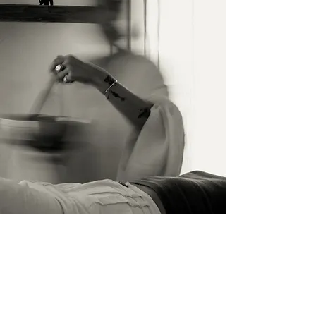
İletişim
İsim Soyisim