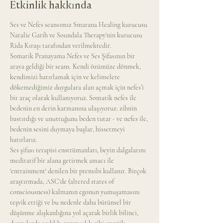
Etkinlik hakkında
Ses ve Nefes seansımız Smarana Healing kurucusu 
Natalie Garih ve Soundala Therapy'nin kurucusu 
Rida Kıraşı tarafından verilmektedir. 
Somatik Pranayama Nefes ve Ses Şifasının bir 
araya geldiği bir seans. Kendi özümüze dönmek, 
kendimizi hatırlamak için ve kelimelere 
dökemediğimiz duygulara alan açmak için nefes’i 
bir araç olarak kullanıyoruz. Somatik nefes ile 
bedenin en derin katmanına ulaşıyoruz: zihnin 
bastırdığı ve unuttuğunu beden tutar - ve nefes ile, 
bedenin sesini duymaya başlar, hissetmeyi 
hatırlarız.
Ses şifası terapisi enstrümanları, beyin dalgalarını 
meditatif bir alana getirmek amacı ile 
'entrainment' denilen bir prensibi kullanır. Birçok 
araştırmada, ASC'de (altered states of 
consciousness) kalmanın egonun yumuşamasını 
teşvik ettiği ve bu nedenle daha bütünsel bir 
düşünme alışkanlığına yol açarak birlik bilinci, 