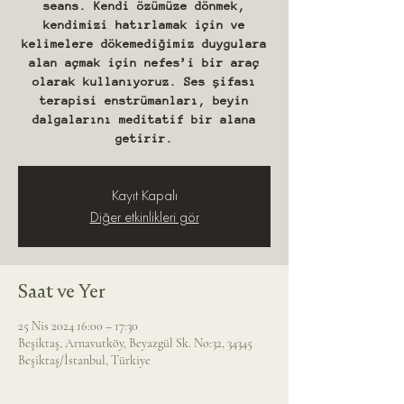
seans. Kendi özümüze dönmek,
kendimizi hatırlamak için ve
kelimelere dökemediğimiz duygulara
alan açmak için nefes’i bir araç
olarak kullanıyoruz. Ses şifası
terapisi enstrümanları, beyin
dalgalarını meditatif bir alana
getirir.
Kayıt Kapalı
Diğer etkinlikleri gör
Saat ve Yer
25 Nis 2024 16:00 – 17:30
Beşiktaş, Arnavutköy, Beyazgül Sk. No:32, 34345
Beşiktaş/İstanbul, Türkiye