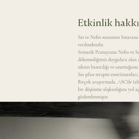
Etkinlik hakk
Ses ve Nefes seansımız Smarana
verilmektedir. 
Somatik Pranayama Nefes ve Ses 
dökemediğimiz duygulara alan aç
zihnin bastırdığı ve unuttuğunu b
Ses şifası terapisi enstrümanları
Birçok araştırmada, ASC'de (alt
bir düşünme alışkanlığına yol aça
gözlemlenmiştir.