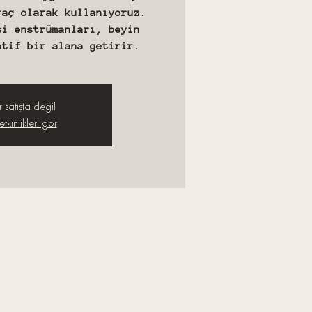
raç olarak kullanıyoruz.
si enstrümanları, beyin
atif bir alana getirir.
r satışta değil
tkinlikleri gör