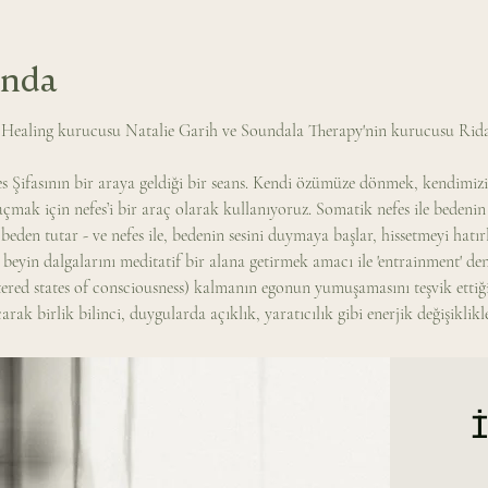
ında
 Healing kurucusu Natalie Garih ve Soundala Therapy'nin kurucusu Rida 
Şifasının bir araya geldiği bir seans. Kendi özümüze dönmek, kendimizi 
mak için nefes’i bir araç olarak kullanıyoruz. Somatik nefes ile bedenin
eden tutar - ve nefes ile, bedenin sesini duymaya başlar, hissetmeyi hatırl
, beyin dalgalarını meditatif bir alana getirmek amacı ile 'entrainment' deni
ered states of consciousness) kalmanın egonun yumuşamasını teşvik ettiğ
rak birlik bilinci, duygularda açıklık, yaratıcılık gibi enerjik değişiklikle