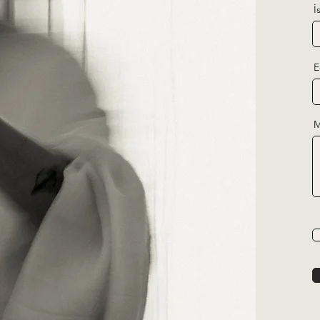
İ
E
M