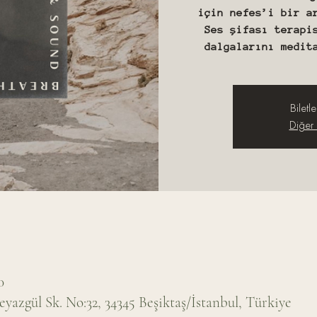
için nefes’i bir a
Ses şifası terapi
dalgalarını medit
Biletle
Diğer e
0
eyazgül Sk. No:32, 34345 Beşiktaş/İstanbul, Türkiye