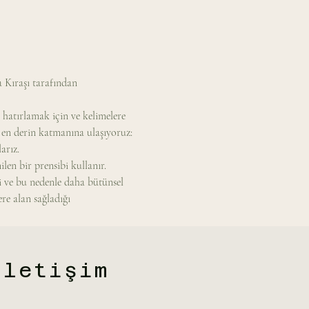
Kıraşı tarafından 
hatırlamak için ve kelimelere 
 en derin katmanına ulaşıyoruz: 
arız.
len bir prensibi kullanır. 
i ve bu nedenle daha bütünsel 
re alan sağladığı 
İletişim