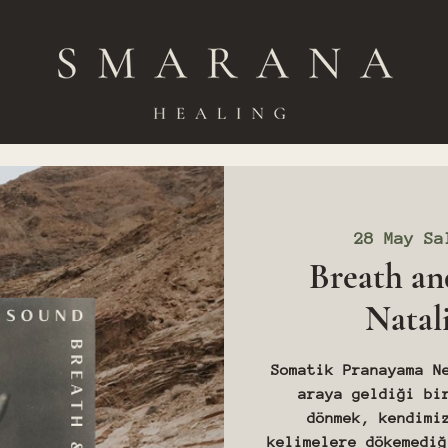
28 May Sa
Breath an
Natal
Somatik Pranayama N
araya geldiği bi
dönmek, kendimi
kelimelere dökemediğ