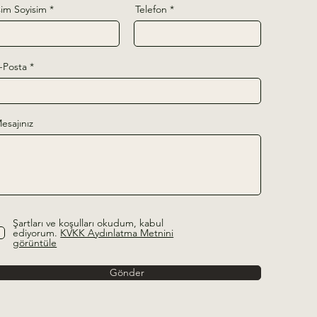
sim Soyisim
Telefon
-Posta
esajınız
Şartları ve koşulları okudum, kabul
ediyorum.
KVKK Aydınlatma Metnini
görüntüle
Gönder