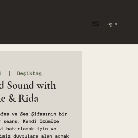
Log in
l
  |  
Beşiktaş
d Sound with
ie & Rida
efes ve Ses Şifasının bir
r seans. Kendi özümüze
zi hatırlamak için ve
imiz duygulara alan açmak