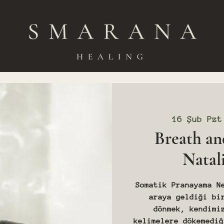
16 Şub Pzt
Breath an
Natal
Somatik Pranayama N
araya geldiği bi
dönmek, kendimi
kelimelere dökemediğ