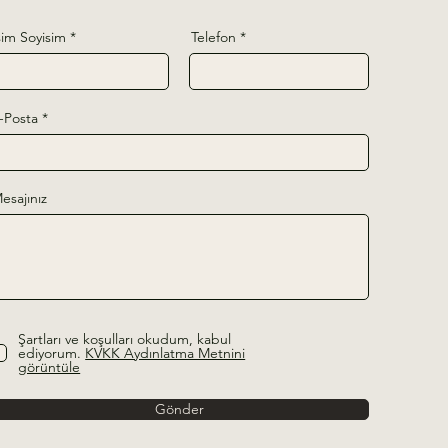
sim Soyisim
Telefon
-Posta
esajınız
Şartları ve koşulları okudum, kabul
ediyorum.
KVKK Aydınlatma Metnini
görüntüle
Gönder