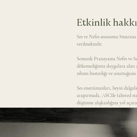
Etkinlik hakk
Ses ve Nefes seansımız Smarana
verilmektedir. 
Somatik Pranayama Nefes ve Ses 
dökemediğimiz duygulara alan aç
zihnin bastırdığı ve unuttuğunu b
Ses enstrümanları, beyin dalgalar
araştırmada, ASC'de (altered st
düşünme alışkanlığına yol açarak 