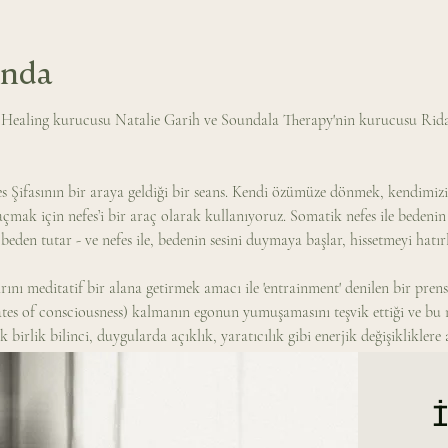
ında
 Healing kurucusu Natalie Garih ve Soundala Therapy'nin kurucusu Rida 
Şifasının bir araya geldiği bir seans. Kendi özümüze dönmek, kendimizi 
mak için nefes’i bir araç olarak kullanıyoruz. Somatik nefes ile bedenin
eden tutar - ve nefes ile, bedenin sesini duymaya başlar, hissetmeyi hatırl
ını meditatif bir alana getirmek amacı ile 'entrainment' denilen bir prens
ates of consciousness) kalmanın egonun yumuşamasını teşvik ettiği ve bu 
birlik bilinci, duygularda açıklık, yaratıcılık gibi enerjik değişikliklere 