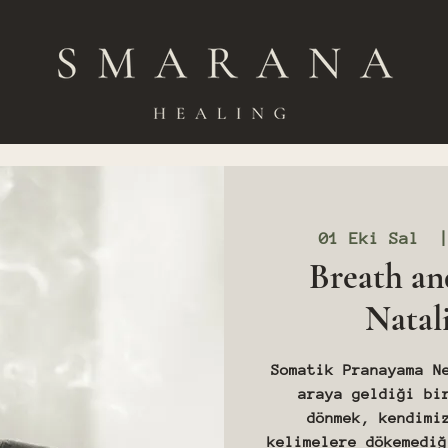
01 Eki Sal
  
Breath an
Natal
Somatik Pranayama N
araya geldiği bi
dönmek, kendimi
kelimelere dökemediğ