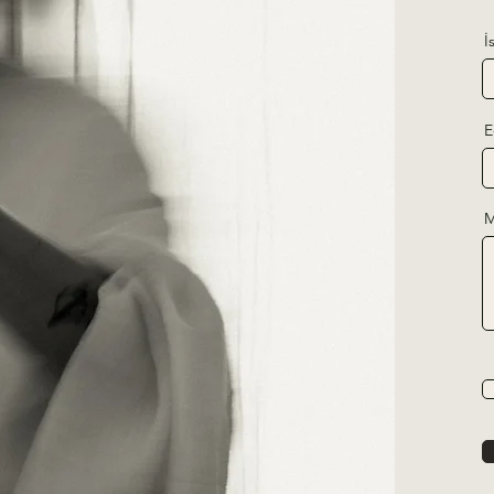
İ
E
M