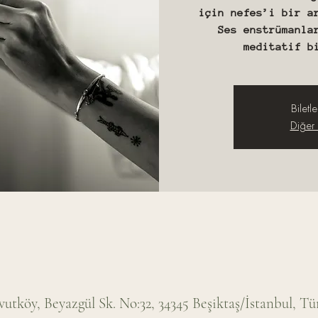
için nefes’i bir a
Ses enstrümanla
meditatif b
Biletle
Diğer e
tköy, Beyazgül Sk. No:32, 34345 Beşiktaş/İstanbul, Tü