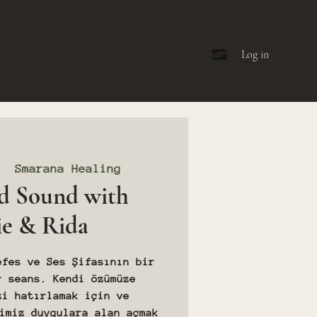
Log in
|  
Smarana Healing
d Sound with
ie & Rida
efes ve Ses Şifasının bir
r seans. Kendi özümüze
zi hatırlamak için ve
imiz duygulara alan açmak