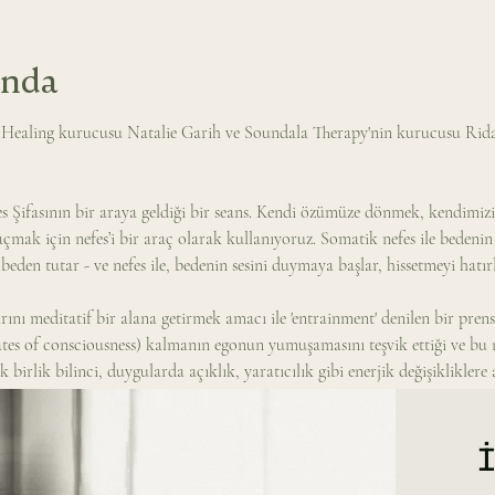
ında
 Healing kurucusu Natalie Garih ve Soundala Therapy'nin kurucusu Rida 
Şifasının bir araya geldiği bir seans. Kendi özümüze dönmek, kendimizi 
mak için nefes’i bir araç olarak kullanıyoruz. Somatik nefes ile bedenin
eden tutar - ve nefes ile, bedenin sesini duymaya başlar, hissetmeyi hatırl
ını meditatif bir alana getirmek amacı ile 'entrainment' denilen bir prens
ates of consciousness) kalmanın egonun yumuşamasını teşvik ettiği ve bu 
birlik bilinci, duygularda açıklık, yaratıcılık gibi enerjik değişikliklere 