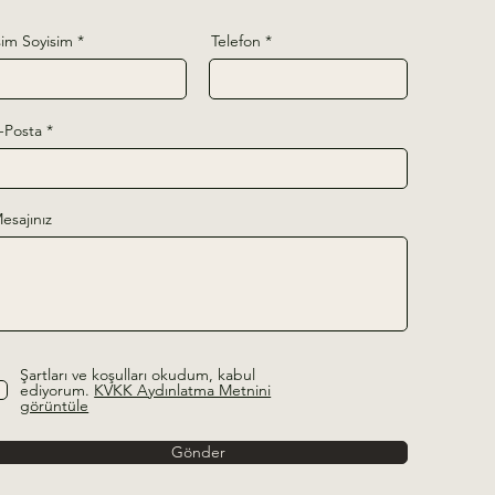
sim Soyisim
Telefon
-Posta
esajınız
Şartları ve koşulları okudum, kabul
ediyorum.
KVKK Aydınlatma Metnini
görüntüle
Gönder