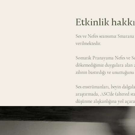
Etkinlik hakk
Ses ve Nefes seansımız Smarana
verilmektedir. 
Somatik Pranayama Nefes ve Ses 
dökemediğimiz duygulara alan aç
zihnin bastırdığı ve unuttuğunu b
Ses enstrümanları, beyin dalgalar
araştırmada, ASC'de (altered st
düşünme alışkanlığına yol açarak 