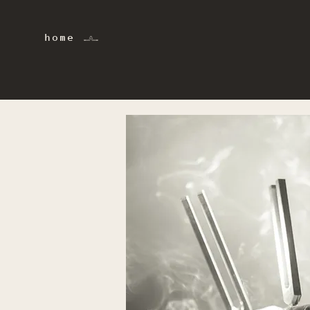
home 𓂜