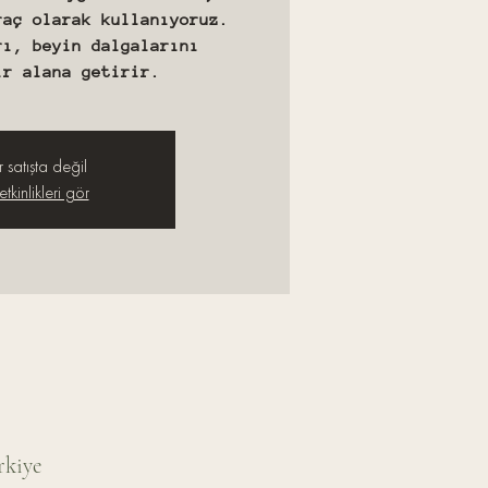
raç olarak kullanıyoruz.
rı, beyin dalgalarını
ir alana getirir.
r satışta değil
tkinlikleri gör
rkiye