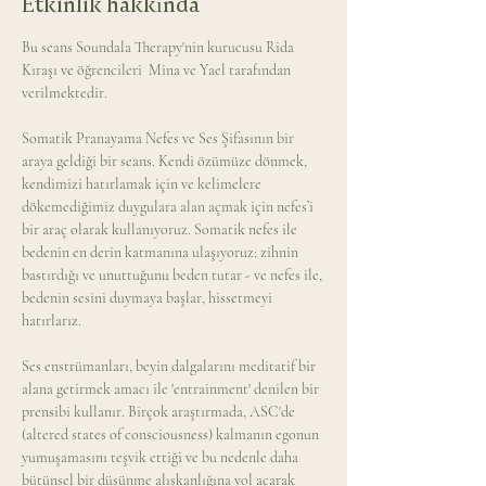
Etkinlik hakkında
Bu seans Soundala Therapy'nin kurucusu Rida 
Kıraşı ve öğrencileri  Mina ve Yael tarafından 
verilmektedir. 
Somatik Pranayama Nefes ve Ses Şifasının bir 
araya geldiği bir seans. Kendi özümüze dönmek, 
kendimizi hatırlamak için ve kelimelere 
dökemediğimiz duygulara alan açmak için nefes’i 
bir araç olarak kullanıyoruz. Somatik nefes ile 
bedenin en derin katmanına ulaşıyoruz: zihnin 
bastırdığı ve unuttuğunu beden tutar - ve nefes ile, 
bedenin sesini duymaya başlar, hissetmeyi 
hatırlarız.
Ses enstrümanları, beyin dalgalarını meditatif bir 
alana getirmek amacı ile 'entrainment' denilen bir 
prensibi kullanır. Birçok araştırmada, ASC'de 
(altered states of consciousness) kalmanın egonun 
yumuşamasını teşvik ettiği ve bu nedenle daha 
bütünsel bir düşünme alışkanlığına yol açarak 