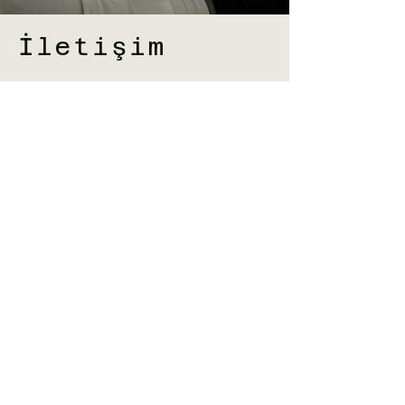
İletişim
İsim Soyisim
Telefon
E-Posta
Mesajınız