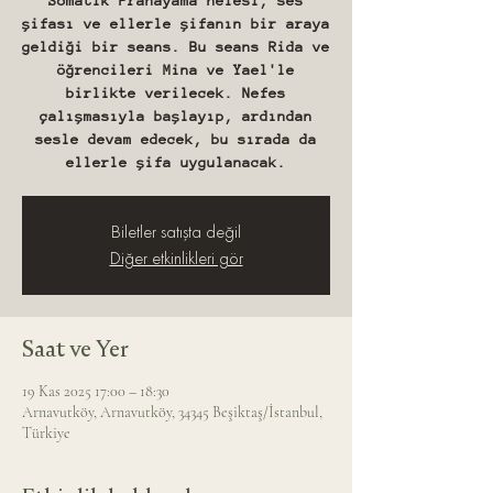
Somatik Pranayama nefesi, ses
şifası ve ellerle şifanın bir araya
geldiği bir seans. Bu seans Rida ve
öğrencileri Mina ve Yael'le
birlikte verilecek. Nefes
çalışmasıyla başlayıp, ardından
sesle devam edecek, bu sırada da
ellerle şifa uygulanacak.
Biletler satışta değil
Diğer etkinlikleri gör
Saat ve Yer
19 Kas 2025 17:00 – 18:30
Arnavutköy, Arnavutköy, 34345 Beşiktaş/İstanbul,
Türkiye