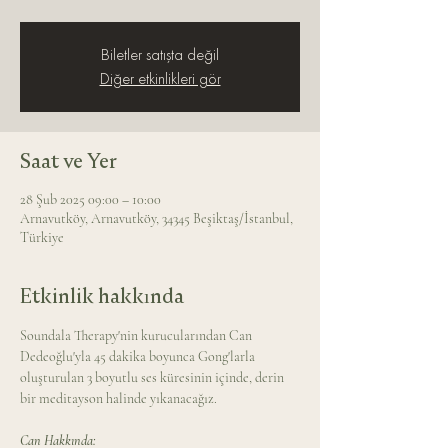
Biletler satışta değil
Diğer etkinlikleri gör
Saat ve Yer
28 Şub 2025 09:00 – 10:00
Arnavutköy, Arnavutköy, 34345 Beşiktaş/İstanbul,
Türkiye
Etkinlik hakkında
Soundala Therapy'nin kurucularından Can 
Dedeoğlu'yla 45 dakika boyunca Gong'larla 
oluşturulan 3 boyutlu ses küresinin içinde, derin 
bir meditayson halinde yıkanacağız.
Can Hakkında: 