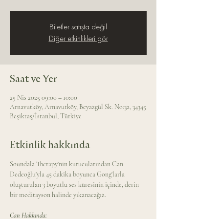
Biletler satışta değil
Diğer etkinlikleri gör
Saat ve Yer
25 Nis 2025 09:00 – 10:00
Arnavutköy, Arnavutköy, Beyazgül Sk. No:32, 34345
Beşiktaş/İstanbul, Türkiye
Etkinlik hakkında
Soundala Therapy'nin kurucularından Can 
Dedeoğlu'yla 45 dakika boyunca Gong'larla 
oluşturulan 3 boyutlu ses küresinin içinde, derin 
bir meditayson halinde yıkanacağız.
Can Hakkında: 