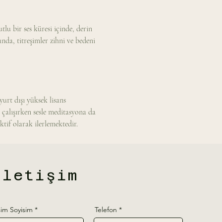
u bir ses küresi içinde, derin 
nda, titreşimler zihni ve bedeni 
rt dışı yüksek lisans 
çalışırken sesle meditasyona da 
tif olarak ilerlemektedir. 
İletişim
sim Soyisim
Telefon