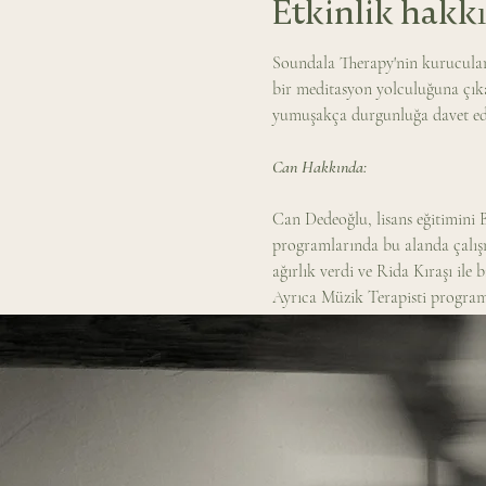
Etkinlik hakk
Soundala Therapy'nin kurucuları
bir meditasyon yolculuğuna çıkac
yumuşakça durgunluğa davet ed
Can Hakkında: 
Can Dedeoğlu, lisans eğitimini 
programlarında bu alanda çalışm
ağırlık verdi ve Rida Kıraşı ile 
Ayrıca Müzik Terapisti progra