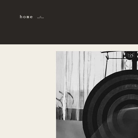
home 𓂜