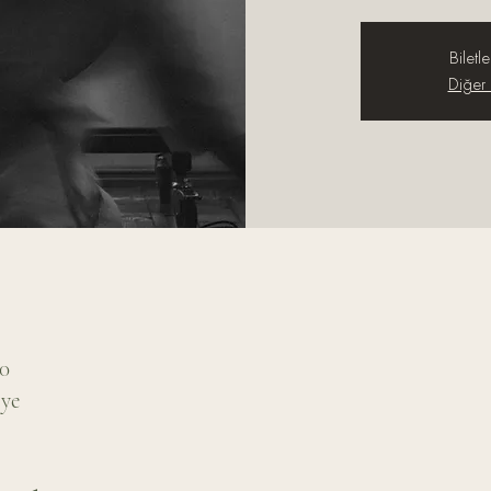
Biletle
Diğer e
00
iye