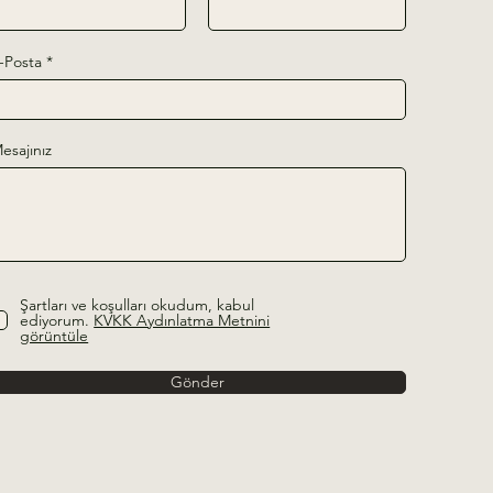
-Posta
esajınız
Şartları ve koşulları okudum, kabul
ediyorum.
KVKK Aydınlatma Metnini
görüntüle
Gönder