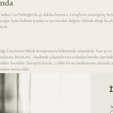
ında
ndan Can Dedeoğlu'yla 45 dakika boyunca, Gong’ların yarattığı üç boyutl
ağız. Sesin bedenin içinden ve çevresinden dalgalar halinde aktığı bu ala
ecek.
Bilgi Üniversitesi Müzik Kompozisyon bölümünde tamamladı. Yurt içi ve yu
alarına devam etti. Akademik çalışmalarının ardından besteler üzerinde 
birlikte Soundala Therapy'yi kurdu. 7 yıldır bu ses meditasyonu alanında ak
mından mezun oldu.
İ