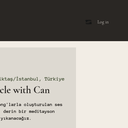
Log in
iktaş/İstanbul, Türkiye
cle with Can
ong'larla oluşturulan ses
, derin bir meditayson
 yıkanacağız.