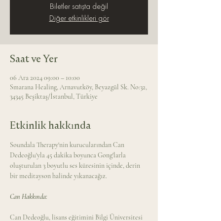
Biletler satışta değil
Diğer etkinlikleri gör
Saat ve Yer
06 Ara 2024 09:00 – 10:00
Smarana Healing, Arnavutköy, Beyazgül Sk. No:32,
34345 Beşiktaş/İstanbul, Türkiye
Etkinlik hakkında
Soundala Therapy'nin kurucularından Can 
Dedeoğlu'yla 45 dakika boyunca Gong'larla 
oluşturulan 3 boyutlu ses küresinin içinde, derin 
bir meditayson halinde yıkanacağız.
Can Hakkında: 
Can Dedeoğlu, lisans eğitimini Bilgi Üniversitesi 