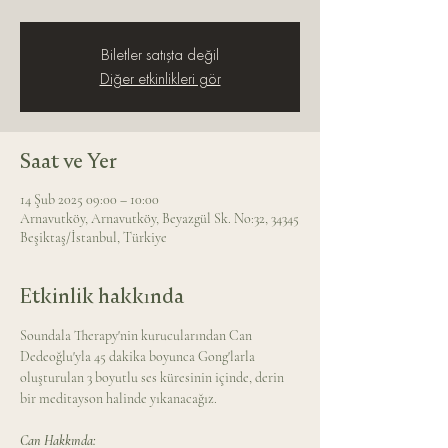
Biletler satışta değil
Diğer etkinlikleri gör
Saat ve Yer
14 Şub 2025 09:00 – 10:00
Arnavutköy, Arnavutköy, Beyazgül Sk. No:32, 34345
Beşiktaş/İstanbul, Türkiye
Etkinlik hakkında
Soundala Therapy'nin kurucularından Can 
Dedeoğlu'yla 45 dakika boyunca Gong'larla 
oluşturulan 3 boyutlu ses küresinin içinde, derin 
bir meditayson halinde yıkanacağız.
Can Hakkında: 