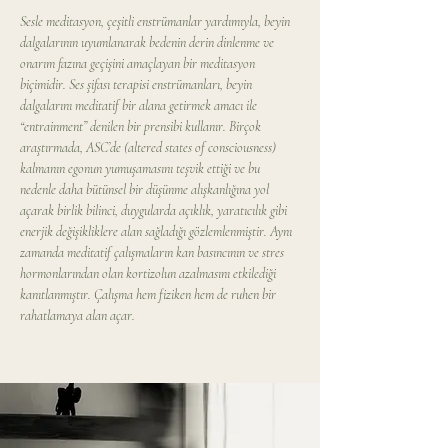
Sesle meditasyon, çeşitli enstrümanlar yardımıyla, beyin 
dalgalarının uyumlanarak bedenin derin dinlenme ve 
onarım fazına geçişini amaçlayan bir meditasyon 
biçimidir. Ses şifası terapisi enstrümanları, beyin 
dalgalarını meditatif bir alana getirmek amacı ile 
“entrainment” denilen bir prensibi kullanır. Birçok 
araştırmada, ASC’de (altered states of consciousness) 
kalmanın egonun yumuşamasını teşvik ettiği ve bu 
nedenle daha bütünsel bir düşünme alışkanlığına yol 
açarak birlik bilinci, duygularda açıklık, yaratıcılık gibi 
enerjik değişikliklere alan sağladığı gözlemlenmiştir. Aynı 
zamanda meditatif çalışmaların kan basıncının ve stres 
hormonlarından olan kortizolun azalmasını etkilediği 
kanıtlanmıştır. Çalışma hem fiziken hem de ruhen bir 
rahatlamaya alan açar.