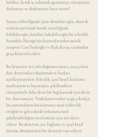
birlikte, kendi iç sularında gezinmeye, titreşmeye, 
dinlemeye ve dinlenmeye hazır mısın?
Suyun rehberliğinde içine dönebileceğin, akustik 
seslerin içerisinde kendi sessizliğinde 
kalabileceğin, kendine bakabileceğin bir etkinlik, 
Soundala Therapy’nin kurucularından müzik 
terapisti Can Dedeoğlu ve Rida Kıraşı tarafından 
gerçekleştirilecektir. 
Bu benzersiz ses yolculuğunun amacı, 2024 yılına 
dair deneyimleri düşünmek ve bunları 
içselleştirmektir. Etkinlik, içsel keşif, katılımcı 
meditasyon ve hayatımızı şekillendiren 
titreşimlerle daha derin bir bağ kurmak için derin 
bir alan sunuyor. Yankılanan tonlar açığa çıktıkça, 
bu yansımaların kararlarınıza nasıl rehberlik 
ettiğini ve gelecekteki yolunuzu nasıl 
şekillendirdiğini incelemeniz için sizi davet 
ediyor. Bu deneyim, ses, bağlantı ve içsel keşif 
üzerine dönüştürücü bir deneyim vaat ediyor.