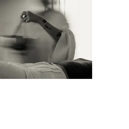
İletişim
İsim Soyisim