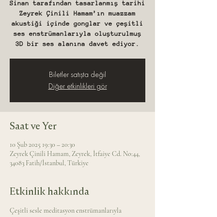
Sinan tarafından tasarlanmış tarihi
Zeyrek Çinili Hamam’ın muazzam
akustiği içinde gonglar ve çeşitli
ses enstrümanlarıyla oluşturulmuş
3D bir ses alanına davet ediyor.
Biletler satışta değil
Diğer etkinlikleri gör
Saat ve Yer
10 Şub 2025 19:30 – 20:30
Zeyrek Çinili Hamam, Zeyrek, İtfaiye Cd. No:44,
34083 Fatih/İstanbul, Türkiye
Etkinlik hakkında
Çeşitli sesle meditasyon enstrümanlarıyla 