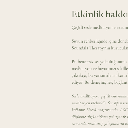
Etkinlik hakk
Çeşitli sesle meditasyon enstrüm
Suyun rehberliğinde içine dönebil
Soundala Therapy’nin kurucuları
Bu benzersiz ses yolculuğunun am
meditasyon ve hayatımızı şekille
çıktıkça, bu yansımaların kararla
ediyor. Bu deneyim, ses, bağlant
Sesle meditasyon, çeşitli enstrüma
meditasyon biçimidir. Ses şifası te
kullanır. Birçok araştırmada, ASC’
düşünme alışkanlığına yol açarak bi
zamanda meditatif çalışmaların kan