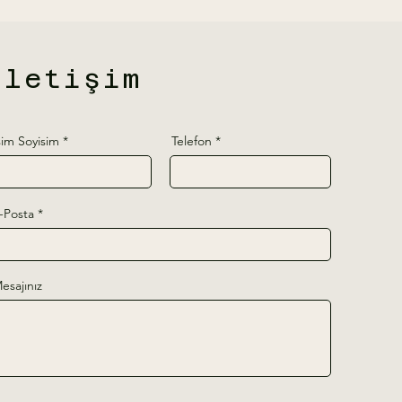
İletişim
sim Soyisim
Telefon
-Posta
esajınız