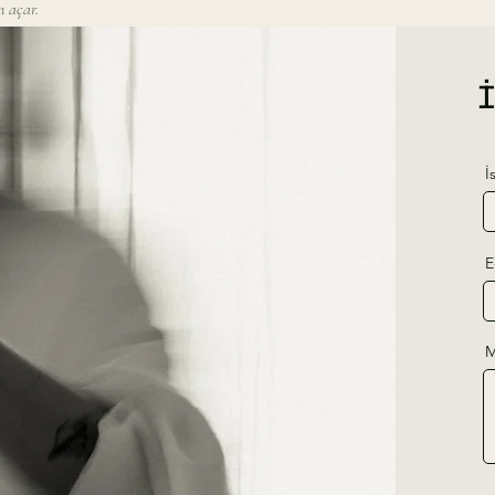
 açar.
İ
E
M