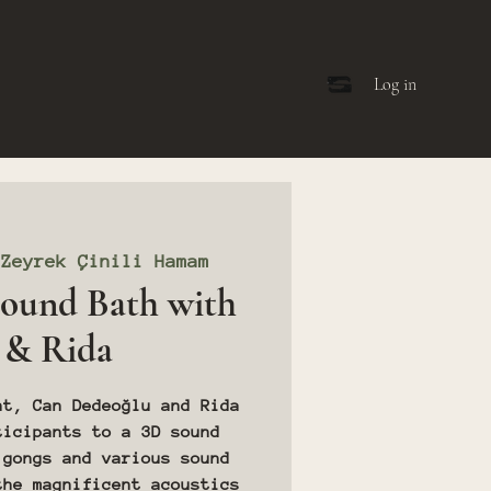
Log in
 
Zeyrek Çinili Hamam
ound Bath with
 & Rida
nt, Can Dedeoğlu and Rida
ticipants to a 3D sound
 gongs and various sound
the magnificent acoustics