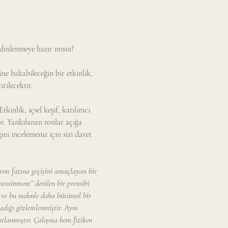
 dinlenmeye hazır mısın?
ine bakabileceğin bir etkinlik, 
ilecektir. 
kinlik, içsel keşif, katılımcı 
r. Yankılanan tonlar açığa 
ini incelemeniz için sizi davet 
rım fazına geçişini amaçlayan bir 
ntrainment” denilen bir prensibi 
 ve bu nedenle daha bütünsel bir 
ladığı gözlemlenmiştir. Aynı 
ıtlanmıştır. Çalışma hem fiziken 