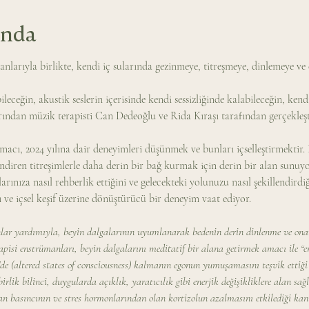
ında
anlarıyla birlikte, kendi iç sularında gezinmeye, titreşmeye, dinlemeye ve
eceğin, akustik seslerin içerisinde kendi sessizliğinde kalabileceğin, kend
ndan müzik terapisti Can Dedeoğlu ve Rida Kıraşı tarafından gerçekleştir
acı, 2024 yılına dair deneyimleri düşünmek ve bunları içselleştirmektir. Et
ndiren titreşimlerle daha derin bir bağ kurmak için derin bir alan sunuyo
rınıza nasıl rehberlik ettiğini ve gelecekteki yolunuzu nasıl şekillendirdiğ
ı ve içsel keşif üzerine dönüştürücü bir deneyim vaat ediyor.
nlar yardımıyla, beyin dalgalarının uyumlanarak bedenin derin dinlenme ve ona
rapisi enstrümanları, beyin dalgalarını meditatif bir alana getirmek amacı ile “e
de (altered states of consciousness) kalmanın egonun yumuşamasını teşvik ettiği
rlik bilinci, duygularda açıklık, yaratıcılık gibi enerjik değişikliklere alan sağ
 basıncının ve stres hormonlarından olan kortizolun azalmasını etkilediği kan