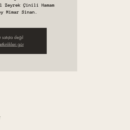
l Zeyrek Çinili Hamam
by Mimar Sinan.
r satışta değil
tkinlikleri gör
e