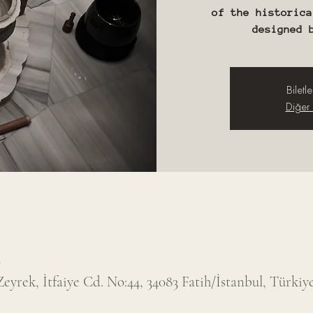
of the historica
designed 
Biletle
Diğer e
0
yrek, İtfaiye Cd. No:44, 34083 Fatih/İstanbul, Türkiy