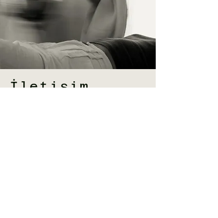
İletişim
İsim Soyisim
Telefon
E-Posta