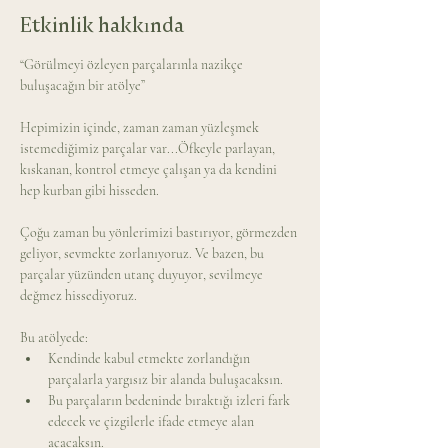
Etkinlik hakkında
“Görülmeyi özleyen parçalarınla nazikçe 
buluşacağın bir atölye”
Hepimizin içinde, zaman zaman yüzleşmek 
istemediğimiz parçalar var...Öfkeyle parlayan, 
kıskanan, kontrol etmeye çalışan ya da kendini 
hep kurban gibi hisseden.
Çoğu zaman bu yönlerimizi bastırıyor, görmezden 
geliyor, sevmekte zorlanıyoruz. Ve bazen, bu 
parçalar yüzünden utanç duyuyor, sevilmeye 
değmez hissediyoruz.
Bu atölyede:
Kendinde kabul etmekte zorlandığın 
parçalarla yargısız bir alanda buluşacaksın.
Bu parçaların bedeninde bıraktığı izleri fark 
edecek ve çizgilerle ifade etmeye alan 
açacaksın.