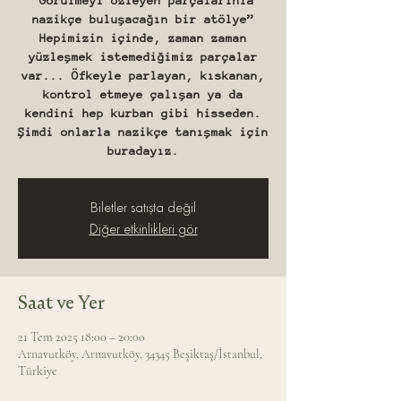
“Görülmeyi özleyen parçalarınla
nazikçe buluşacağın bir atölye”
Hepimizin içinde, zaman zaman
yüzleşmek istemediğimiz parçalar
var... Öfkeyle parlayan, kıskanan,
kontrol etmeye çalışan ya da
kendini hep kurban gibi hisseden.
Şimdi onlarla nazikçe tanışmak için
buradayız.
Biletler satışta değil
Diğer etkinlikleri gör
Saat ve Yer
21 Tem 2025 18:00 – 20:00
Arnavutköy, Arnavutköy, 34345 Beşiktaş/İstanbul,
Türkiye