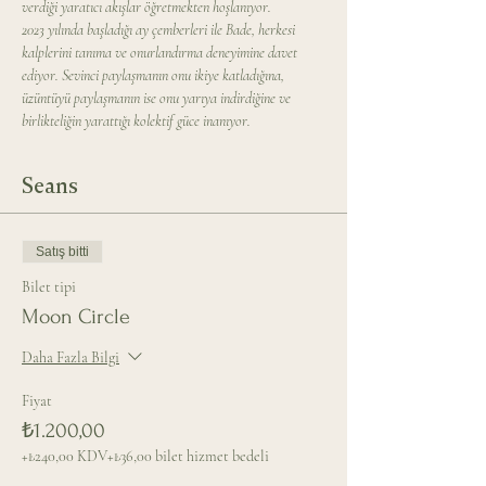
verdiği yaratıcı akışlar öğretmekten hoşlanıyor.
2023 yılında başladığı ay çemberleri ile Bade, herkesi 
kalplerini tanıma ve onurlandırma deneyimine davet 
ediyor. Sevinci paylaşmanın onu ikiye katladığına, 
üzüntüyü paylaşmanın ise onu yarıya indirdiğine ve 
birlikteliğin yarattığı kolektif güce inanıyor.
Seans
Satış bitti
Bilet tipi
Moon Circle
Daha Fazla Bilgi
Fiyat
₺1.200,00
+₺240,00 KDV
+₺36,00 bilet hizmet bedeli