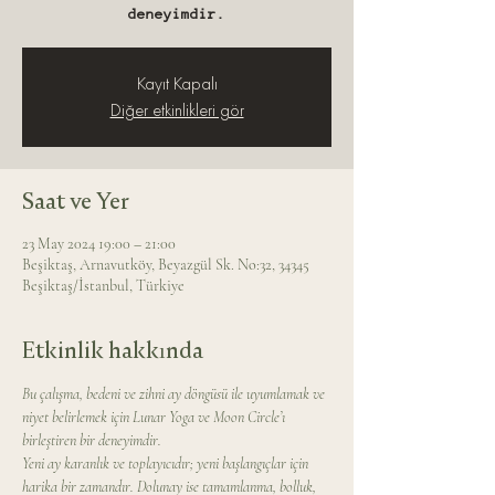
deneyimdir.
Kayıt Kapalı
Diğer etkinlikleri gör
Saat ve Yer
23 May 2024 19:00 – 21:00
Beşiktaş, Arnavutköy, Beyazgül Sk. No:32, 34345
Beşiktaş/İstanbul, Türkiye
Etkinlik hakkında
Bu çalışma, bedeni ve zihni ay döngüsü ile uyumlamak ve 
niyet belirlemek için Lunar Yoga ve Moon Circle’ı 
birleştiren bir deneyimdir.
Yeni ay karanlık ve toplayıcıdır; yeni başlangıçlar için 
harika bir zamandır. Dolunay ise tamamlanma, bolluk, 