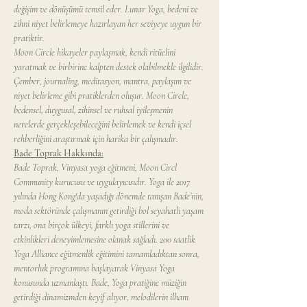
değişim ve dönüşümü temsil eder. Lunar Yoga, bedeni ve 
zihni niyet belirlemeye hazırlayan her seviyeye uygun bir 
pratiktir.
Moon Circle hikayeler paylaşmak, kendi ritüelini 
yaratmak ve birbirine kalpten destek olabilmekle ilgilidir.
Çember, journaling, meditasyon, mantra, paylaşım ve 
niyet belirleme gibi pratiklerden oluşur. Moon Circle, 
bedensel, duygusal, zihinsel ve ruhsal iyileşmenin 
nerelerde gerçekleşebileceğini belirlemek ve kendi içsel 
rehberliğini araştırmak için harika bir çalışmadır.
Bade Toprak Hakkında:
Bade Toprak, Vinyasa yoga eğitmeni, Moon Circl 
Community kurucusu ve uygulayıcısıdır. Yoga ile 2017 
yılında Hong Kong'da yaşadığı dönemde tanışan Bade’nin, 
moda sektöründe çalışmanın getirdiği bol seyahatli yaşam 
tarzı, ona birçok ülkeyi, farklı yoga stillerini ve 
etkinlikleri deneyimlemesine olanak sağladı. 200 saatlik 
Yoga Alliance eğitmenlik eğitimini tamamladıktan sonra, 
mentorluk programına başlayarak Vinyasa Yoga 
konusunda uzmanlaştı. Bade, Yoga pratiğine müziğin 
getirdiği dinamizmden keyif alıyor, melodilerin ilham 