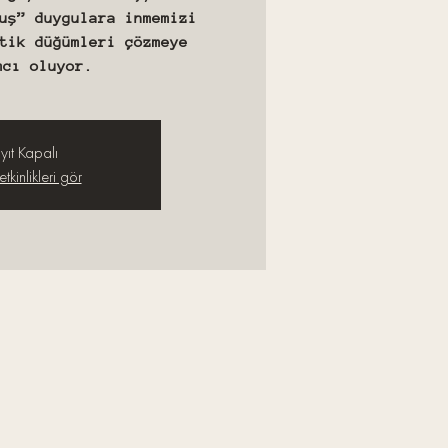
uş” duygulara inmemizi
tik düğümleri çözmeye
mcı oluyor.
yıt Kapalı
tkinlikleri gör