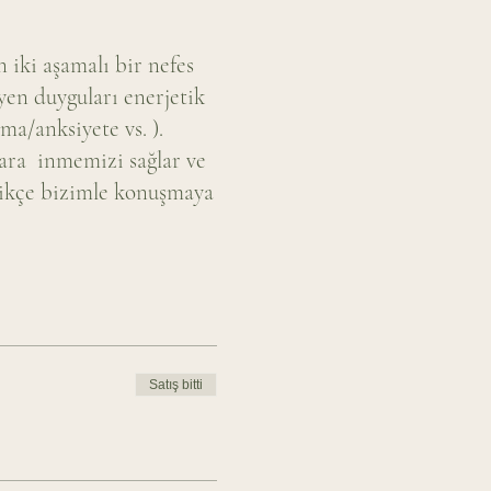
iki aşamalı bir nefes
eyen duyguları enerjetik
a/anksiyete vs. ).
lara inmemizi sağlar ve
tikçe bizimle konuşmaya
Satış bitti