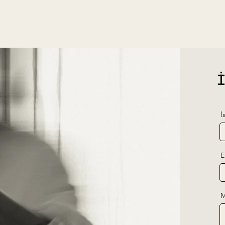
İ
E
M