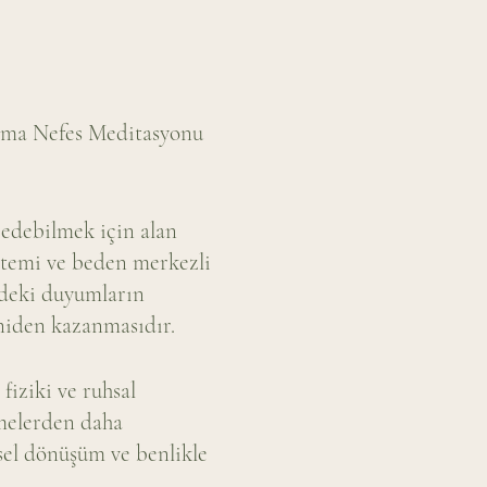
ama Nefes Meditasyonu
 edebilmek için alan
istemi ve beden merkezli
ndeki duyumların
eniden kazanmasıdır.
fiziki ve ruhsal
imelerden daha
isel dönüşüm ve benlikle