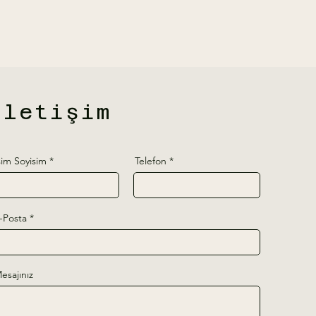
İletişim
sim Soyisim
Telefon
-Posta
esajınız