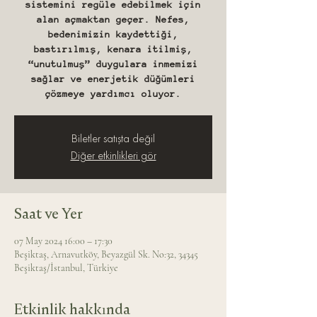
sistemini regüle edebilmek için
alan açmaktan geçer. Nefes,
bedenimizin kaydettiği,
bastırılmış, kenara itilmiş,
“unutulmuş” duygulara inmemizi
sağlar ve enerjetik düğümleri
çözmeye yardımcı oluyor.
Biletler satışta değil
Diğer etkinlikleri gör
Saat ve Yer
07 May 2024 16:00 – 17:30
Beşiktaş, Arnavutköy, Beyazgül Sk. No:32, 34345
Beşiktaş/İstanbul, Türkiye
Etkinlik hakkında