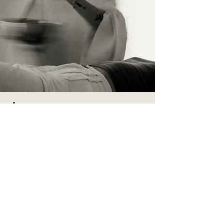
İletişim
İsim Soyisim
Telefon
E-Posta