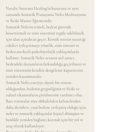
Natalie Smarana Healing’in kurucusu ve aynı 
zamanda Somatik Pranayama Nefes Meditasyonu 
ve Reiki Master Eğitmenidir.
Somatik Nefesin temeli, bedeni güvende 
hissettirmek ve sinir sistemini regüle edebilmek 
için alan açmaktan geçer. Kronik stresin yarattığı 
etkileri iyileştirmeye yönelik, sinir sistemi ve 
beden merkezli psikobiyolojik yaklaşımlarda 
kullanır. Somatik Nefes seansın asıl amacı, 
bedendeki duyumların farkındalığa geçirilmesi ve 
sinir sisteminin kendini dengeleme kapasitesini 
yeniden kazanmasıdır.
Somatik Nefes enerjiye dayalı bir sistem 
olduğundan, bedenin gerginliğinin ve fiziki ve 
ruhsal tıkanmaların çözülmesine yardımcı olur. 
Bazı travmalar söze dökülebilen kelimelerden 
daha derinlere, yani bedene yerleşmiş olduğu için; 
nefes ve somatik yaklaşımlar kişisel dönüşüm ve 
benlikle yeniden bağlantı kurmak için bir yol ve 
araç olarak kullanılıyor.