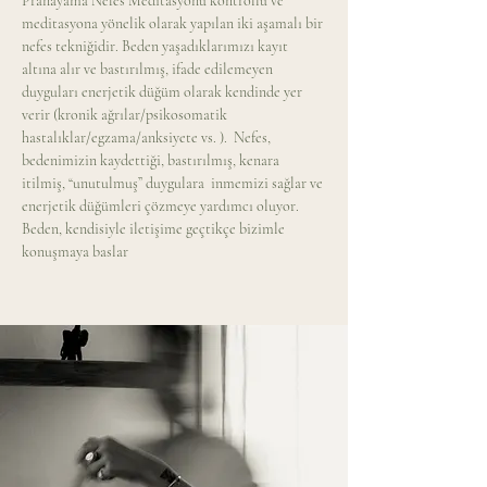
Pranayama Nefes Meditasyonu kontrollü ve 
meditasyona yönelik olarak yapılan iki aşamalı bir 
nefes tekniğidir. Beden yaşadıklarımızı kayıt 
altına alır ve bastırılmış, ifade edilemeyen 
duyguları enerjetik düğüm olarak kendinde yer 
verir (kronik ağrılar/psikosomatik 
hastalıklar/egzama/anksiyete vs. ).  Nefes, 
bedenimizin kaydettiği, bastırılmış, kenara 
itilmiş, “unutulmuş” duygulara  inmemizi sağlar ve 
enerjetik düğümleri çözmeye yardımcı oluyor. 
Beden, kendisiyle iletişime geçtikçe bizimle 
konuşmaya baslar