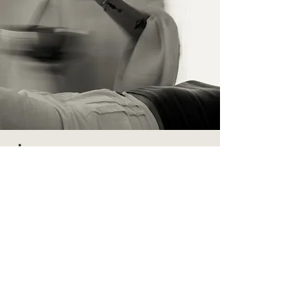
İletişim
İsim Soyisim
Telefon
E-Posta