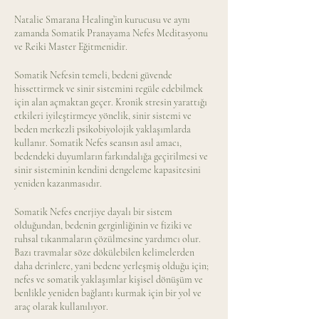
Natalie Smarana Healing’in kurucusu ve aynı
zamanda Somatik Pranayama Nefes Meditasyonu
ve Reiki Master Eğitmenidir.
Somatik Nefesin temeli, bedeni güvende
hissettirmek ve sinir sistemini regüle edebilmek
için alan açmaktan geçer. Kronik stresin yarattığı
etkileri iyileştirmeye yönelik, sinir sistemi ve
beden merkezli psikobiyolojik yaklaşımlarda
kullanır. Somatik Nefes seansın asıl amacı,
bedendeki duyumların farkındalığa geçirilmesi ve
sinir sisteminin kendini dengeleme kapasitesini
yeniden kazanmasıdır.
Somatik Nefes enerjiye dayalı bir sistem
olduğundan, bedenin gerginliğinin ve fiziki ve
ruhsal tıkanmaların çözülmesine yardımcı olur.
Bazı travmalar söze dökülebilen kelimelerden
daha derinlere, yani bedene yerleşmiş olduğu için;
nefes ve somatik yaklaşımlar kişisel dönüşüm ve
benlikle yeniden bağlantı kurmak için bir yol ve
araç olarak kullanılıyor.