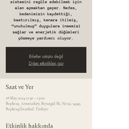
sistemini regüle edebilmek için
alan açmaktan geçer. Nefes,
bedenimizin kaydettiği,
bastırılmış, kenara itilmiş,
“unutulmuş” duygulara inmemizi
sağlar ve enerjetik düğümleri
çözmeye yardımcı oluyor.
Biletler satışta değil
Diğer etkinlikleri gör
Saat ve Yer
18 May 2024 11:30 – 13:00
Beşiktaş, Arnavutköy, Beyazgül Sk. No:32, 34345
Beşiktaş/İstanbul, Türkiye
Etkinlik hakkında