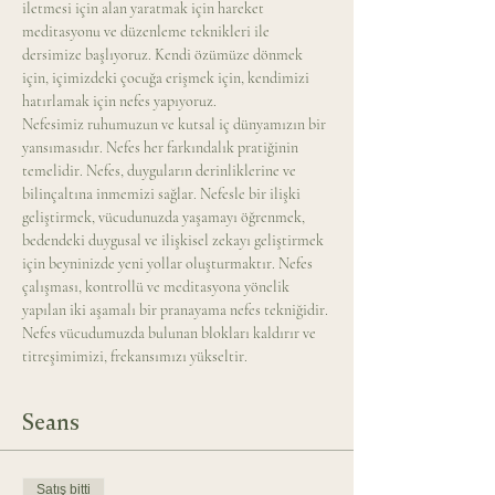
iletmesi için alan yaratmak için hareket 
meditasyonu ve düzenleme teknikleri ile 
dersimize başlıyoruz. Kendi özümüze dönmek 
için, içimizdeki çocuğa erişmek için, kendimizi 
hatırlamak için nefes yapıyoruz.
Nefesimiz ruhumuzun ve kutsal iç dünyamızın bir 
yansımasıdır. Nefes her farkındalık pratiğinin 
temelidir. Nefes, duyguların derinliklerine ve 
bilinçaltına inmemizi sağlar. Nefesle bir ilişki 
geliştirmek, vücudunuzda yaşamayı öğrenmek, 
bedendeki duygusal ve ilişkisel zekayı geliştirmek 
için beyninizde yeni yollar oluşturmaktır. Nefes 
çalışması, kontrollü ve meditasyona yönelik 
yapılan iki aşamalı bir pranayama nefes tekniğidir. 
Nefes vücudumuzda bulunan blokları kaldırır ve 
titreşimimizi, frekansımızı yükseltir.
Seans
Satış bitti