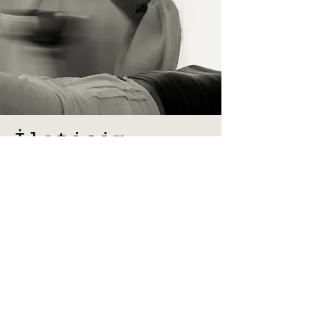
İletişim
İsim Soyisim
Telefon
E-Posta