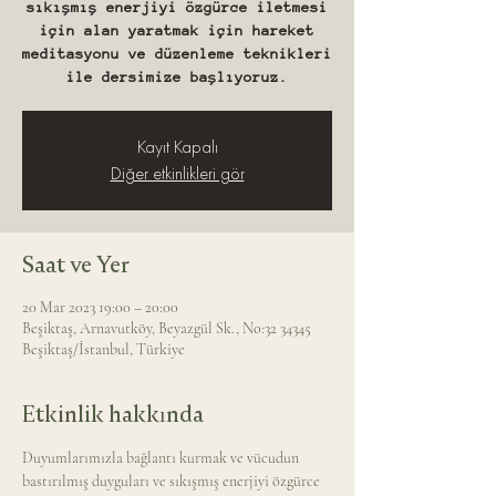
sıkışmış enerjiyi özgürce iletmesi
için alan yaratmak için hareket
meditasyonu ve düzenleme teknikleri
ile dersimize başlıyoruz.
Kayıt Kapalı
Diğer etkinlikleri gör
Saat ve Yer
20 Mar 2023 19:00 – 20:00
Beşiktaş, Arnavutköy, Beyazgül Sk., No:32 34345
Beşiktaş/İstanbul, Türkiye
Etkinlik hakkında
Duyumlarımızla bağlantı kurmak ve vücudun 
bastırılmış duyguları ve sıkışmış enerjiyi özgürce 