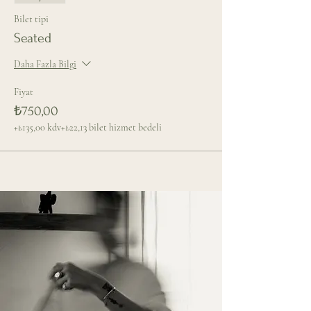
Bilet tipi
Seated
Daha Fazla Bilgi
Fiyat
₺750,00
+₺135,00 kdv
+₺22,13 bilet hizmet bedeli