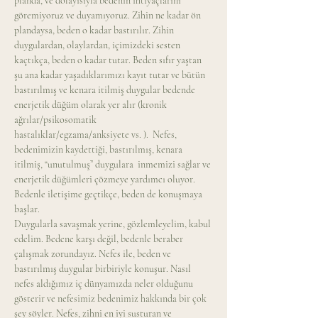
planda, ve dolayısıyla bedenin ihtiyaçlarını 
göremiyoruz ve duyamıyoruz. Zihin ne kadar ön 
plandaysa, beden o kadar bastırılır. Zihin 
duygulardan, olaylardan, içimizdeki sesten 
kaçtıkça, beden o kadar tutar. Beden sıfır yaştan 
şu ana kadar yaşadıklarımızı kayıt tutar ve bütün 
bastırılmış ve kenara itilmiş duygular bedende 
enerjetik düğüm olarak yer alır (kronik 
ağrılar/psikosomatik 
hastalıklar/egzama/anksiyete vs. ).  Nefes, 
bedenimizin kaydettiği, bastırılmış, kenara 
itilmiş, “unutulmuş” duygulara  inmemizi sağlar ve 
enerjetik düğümleri çözmeye yardımcı oluyor. 
Bedenle iletişime geçtikçe, beden de konuşmaya 
başlar.
Duygularla savaşmak yerine, gözlemleyelim, kabul 
edelim. Bedene karşı değil, bedenle beraber 
çalışmak zorundayız. Nefes ile, beden ve 
bastırılmış duygular birbiriyle konuşur. Nasıl 
nefes aldığımız iç dünyamızda neler olduğunu 
gösterir ve nefesimiz bedenimiz hakkında bir çok 
şey söyler. Nefes, zihni en iyi susturan ve 