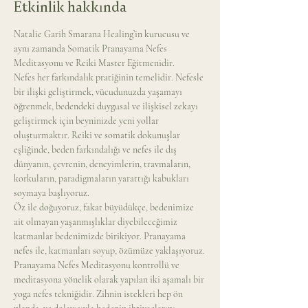
Etkinlik hakkında
Natalie Garih Smarana Healing’in kurucusu ve 
aynı zamanda Somatik Pranayama Nefes 
Meditasyonu ve Reiki Master Eğitmenidir.
Nefes her farkındalık pratiğinin temelidir. Nefesle 
bir ilişki geliştirmek, vücudunuzda yaşamayı 
öğrenmek, bedendeki duygusal ve ilişkisel zekayı 
geliştirmek için beyninizde yeni yollar 
oluşturmaktır. Reiki ve somatik dokunuşlar 
eşliğinde, beden farkındalığı ve nefes ile dış 
dünyanın, çevrenin, deneyimlerin, travmaların, 
korkuların, paradigmaların yarattığı kabukları 
soymaya başlıyoruz.
Öz ile doğuyoruz, fakat büyüdükçe, bedenimize 
ait olmayan yaşanmışlıklar diyebileceğimiz 
katmanlar bedenimizde birikiyor. Pranayama 
nefes ile, katmanları soyup, özümüze yaklaşıyoruz.
Pranayama Nefes Meditasyonu kontrollü ve 
meditasyona yönelik olarak yapılan iki aşamalı bir 
yoga nefes tekniğidir. Zihnin istekleri hep ön 