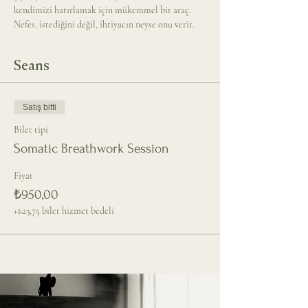
kendimizi hatırlamak için mükemmel bir araç. 
Nefes, istediğini değil, ihtiyacın neyse onu verir.
Seans
Satış bitti
Bilet tipi
Somatic Breathwork Session
Fiyat
₺950,00
+₺23,75 bilet hizmet bedeli