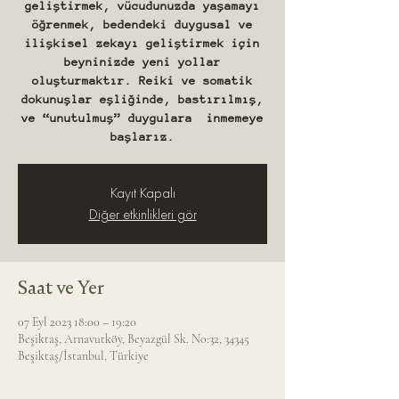
geliştirmek, vücudunuzda yaşamayı
öğrenmek, bedendeki duygusal ve
ilişkisel zekayı geliştirmek için
beyninizde yeni yollar
oluşturmaktır. Reiki ve somatik
dokunuşlar eşliğinde, bastırılmış,
ve “unutulmuş” duygulara inmemeye
başlarız.
Kayıt Kapalı
Diğer etkinlikleri gör
Saat ve Yer
07 Eyl 2023 18:00 – 19:20
Beşiktaş, Arnavutköy, Beyazgül Sk. No:32, 34345
Beşiktaş/İstanbul, Türkiye