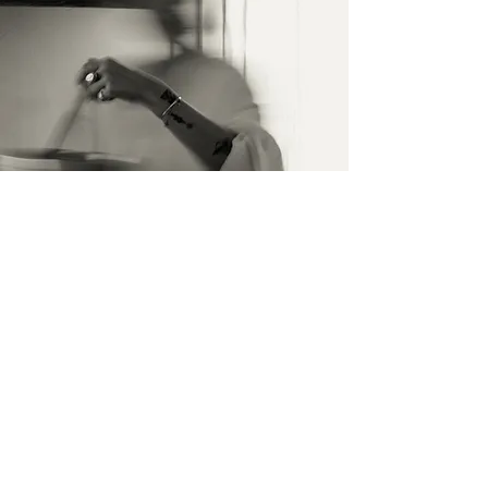
İletişim
İsim Soyisim