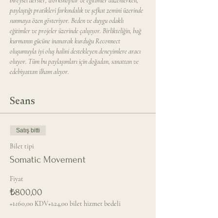
bireysel dersler, workshoplar ve eğitimler düzenlerken, 
paylaştığı pratikleri farkındalık ve şefkat zemini üzerinde 
sunmaya özen gösteriyor. Beden ve duygu odaklı 
eğitimler ve projeler üzerinde çalışıyor. Birlikteliğin, bağ 
kurmanın gücüne inanarak kurduğu Reconnect 
oluşumuyla iyi oluş halini destekleyen deneyimlere aracı 
oluyor. Tüm bu paylaşımları için doğadan, sanattan ve 
edebiyattan ilham alıyor.
Seans
Satış bitti
Bilet tipi
Somatic Movement
Fiyat
₺800,00
+₺160,00 KDV
+₺24,00 bilet hizmet bedeli