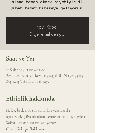
alana temas etmek niyetiyle 11
Şubat Pazar biraraya geliyoruz.
Kayıt Kapalı
Diğer etkinlikleri gör
Saat ve Yer
11 Şub 2024 11:00 – 12:00
Beşiktaş, Arnavutköy, Beyazgül Sk. No:32, 34345
Beşiktaş/İstanbul, Türkiye
Etkinlik hakkında
Nefes, beden ve ses kanalları vasıtasıyla 
içimizdeki güvenli alana temas etmek niyetiyle 11 
Şubat Pazar biraraya geliyoruz.
Gizem Göktepe Hakkında: