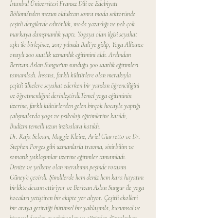
İstanbul Üniversitesi Fransız Dili ve Edebiyatı 
Bölümü’nden mezun olduktan sonra moda sektöründe 
çeşitli dergilerde editörlük, moda yazarlığı ve pek çok 
markaya danışmanlık yaptı. Yogaya olan ilgisi seyahat 
aşkı ile birleşince, 2017 yılında Bali’ye gidip, Yoga Alliance 
onaylı 200 saatlik uzmanlık eğitimini aldı. Ardından 
Berivan Aslan Sungur'un sunduğu 300 saatlik eğitimleri 
tamamladı. İnsana, farklı kültürlere olan merakıyla 
çeşitli ülkelere seyahat ederken bir yandan öğrenciliğini 
ve öğretmenliğini derinleştirdi.Temel yoga eğitiminin 
üzerine, farklı kültürlerden gelen birçok hocayla yaptığı 
çalışmalarda yoga ve psikoloji eğitimlerine katıldı, 
Budizm temelli uzun inzivalara katıldı. 
Dr. Raja Selvam, Maggie Kleine, Ariel Giarretto ve Dr. 
Stephen Porges gibi uzmanlarla travma, sinirbilim ve 
somatik yaklaşımlar üzerine eğitimler tamamladı.
Denize ve yelkene olan merakının peşinde rotasını 
Güney’e çevirdi. Şimdilerde hem deniz hem kara hayatını 
birlikte devam ettiriyor ve Berivan Aslan Sungur ile yoga 
hocaları yetiştiren bir ekipte yer alıyor. Çeşitli ekolleri 
bir araya getirdiği bütünsel bir yaklaşımla, kurumsal ve 