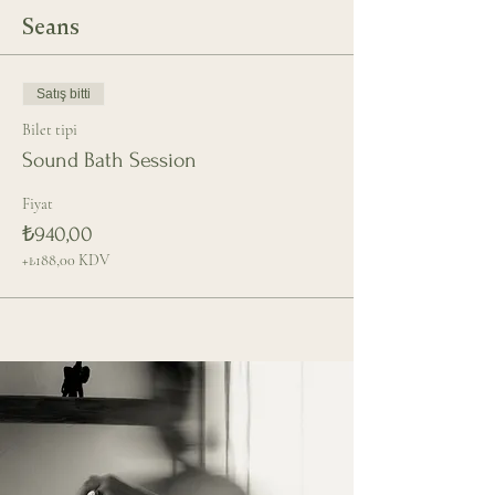
Seans
Satış bitti
Bilet tipi
Sound Bath Session
Fiyat
₺940,00
+₺188,00 KDV