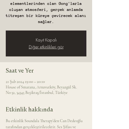
elementlerinden olan Gong'larla
oluşan atmosferi, gerçek anlamda
titreşen bir küreye çevirecek alanı
sağlar.
Kayıt Kapalı
Diğer etkinlikleri gör
Saat ve Yer
21 Şub 2024 19:00 – 20:10
House of Smarana, Arnavutköy, Beyazgül Sk.
No:32, 34345 Beşiktaş/İstanbul, Türkiye
Etkinlik hakkında
Bu etkinlik Soundala Therapy’den Can Dedeoğlu 
tarafından gerçekleştirilecektir. Ses Şifası ve 