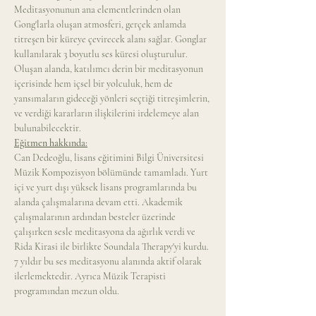
Meditasyonunun ana elementlerinden olan 
Gong'larla oluşan atmosferi, gerçek anlamda 
titreşen bir küreye çevirecek alanı sağlar. Gonglar 
kullanılarak 3 boyutlu ses küresi oluşturulur. 
Oluşan alanda, katılımcı derin bir meditasyonun 
içerisinde hem içsel bir yolculuk, hem de 
yansımaların gideceği yönleri seçtiği titreşimlerin, 
ve verdiği kararların ilişkilerini irdelemeye alan 
bulunabilecektir.
Eğitmen hakkında:
Can Dedeoğlu, lisans eğitimini Bilgi Üniversitesi 
Müzik Kompozisyon bölümünde tamamladı. Yurt 
içi ve yurt dışı yüksek lisans programlarında bu 
alanda çalışmalarına devam etti. Akademik 
çalışmalarının ardından besteler üzerinde 
çalışırken sesle meditasyona da ağırlık verdi ve 
Rida Kirasi ile birlikte Soundala Therapy'yi kurdu. 
7 yıldır bu ses meditasyonu alanında aktif olarak 
ilerlemektedir. Ayrıca Müzik Terapisti 
programından mezun oldu.