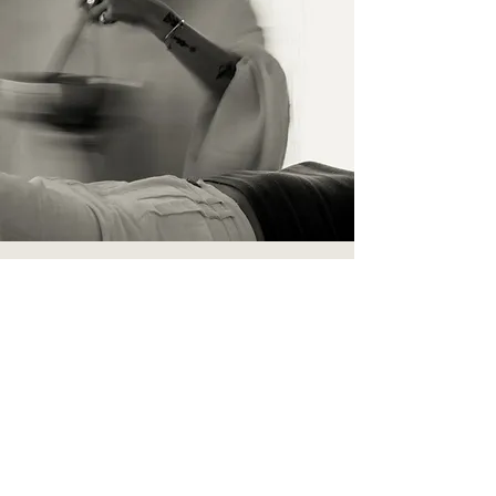
İletişim
İsim Soyisim
Telefon