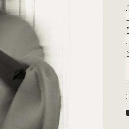
İ
E
M