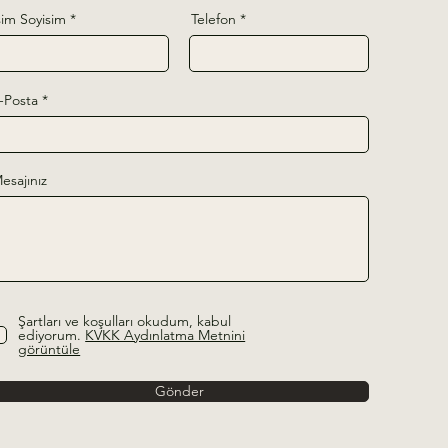
sim Soyisim
Telefon
-Posta
esajınız
Şartları ve koşulları okudum, kabul
ediyorum.
KVKK Aydınlatma Metnini
görüntüle
Gönder