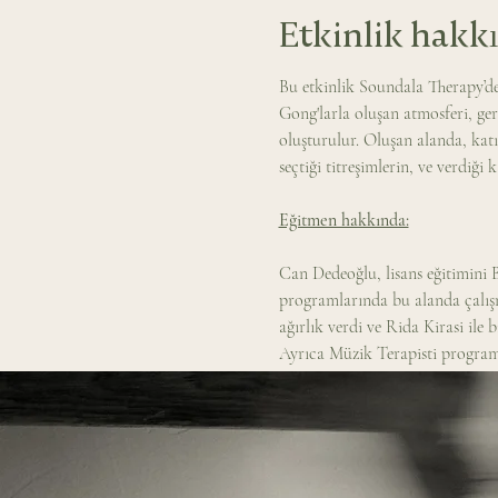
Etkinlik hakk
Bu etkinlik Soundala Therapy’de
Gong'larla oluşan atmosferi, ger
oluşturulur. Oluşan alanda, katı
seçtiği titreşimlerin, ve verdiği 
Eğitmen hakkında:
Can Dedeoğlu, lisans eğitimini 
programlarında bu alanda çalışm
ağırlık verdi ve Rida Kirasi ile 
Ayrıca Müzik Terapisti progra