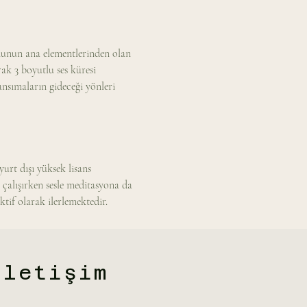
onunun ana elementlerinden olan 
ak 3 boyutlu ses küresi 
nsımaların gideceği yönleri 
rt dışı yüksek lisans 
çalışırken sesle meditasyona da 
tif olarak ilerlemektedir. 
İletişim