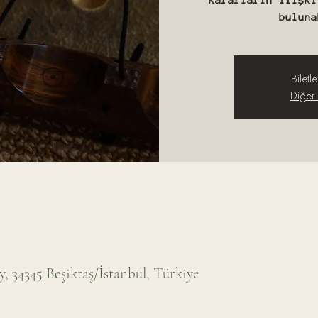
buluna
Biletle
Diğer e
 34345 Beşiktaş/İstanbul, Türkiye