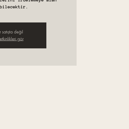
bilecektir.
r satışta değil
tkinlikleri gör