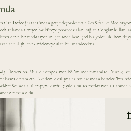
ında
n Can Dedeoğlu tarafından gerçekleştirilecektir. Ses Şifası ve Meditasy
çek anlamda titreşen bir küreye çevirecek alanı sağlar. Gonglar kullanılar
lımcı derin bir meditasyonun içerisinde hem içsel bir yolculuk, hem de ya
kararların ilişkilerini irdelemeye alan bulunabilecektir.
Bilgi Üniversitesi Müzik Kompozisyon bölümünde tamamladı. Yurt içi ve yu
alarına devam etti. Akademik çalışmalarının ardından besteler üzerinde 
birlikte Soundala Therapy'yi kurdu. 7 yıldır bu ses meditasyonu alanında ak
mından mezun oldu.