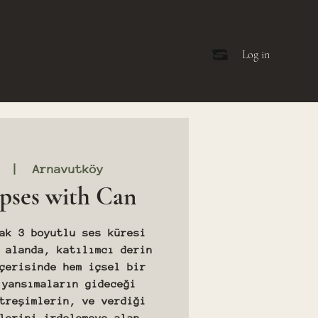
Log in
  |  
Arnavutköy
pses with Can
ak 3 boyutlu ses küresi
 alanda, katılımcı derin
çerisinde hem içsel bir
 yansımaların gideceği
treşimlerin, ve verdiği
lerini irdelemeye alan