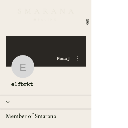
Diğer Eylemler
Mesaj
elfbrkt
elfbrkt
Member of Smarana